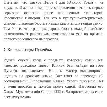
Отметим, что фигура Петра I для Южного Урала – не
«чужая». Именно в период его правления началось первое
серьезное освоение ранее заброшенных территорий
Российской Империи. Так что в культурно-историческом
смысле появление бюста в наших краях вполне оправданно.
Тем более, что традиция дарить бюсты вождей наиболее
отличившимся работникам существовала уже во времена
первого российского императора.
2. Кинжал с горы Пугачёва.
Редкий случай, когда о предмете, которому сотни лет,
известно довольно много. Клинок был найден на горе
Пугачёва школьниками. На нём мастер выгравировал
надпись на арабском языке. Вот текст ее перевода: «О
господин мой! О, посланник Аллаха! Укрепи руку мою. Нет
у меня просьбы и мольбы кроме одной. Изготовил его
Ханжа-Мухаммед ибн Саид в 1332 г. Да простит аллах его и
всех мусульман».