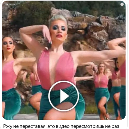
i
Ржу не переставая, это видео пересмотришь не раз