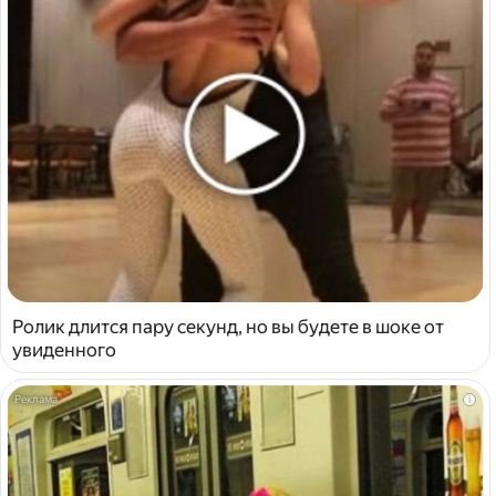
Ролик длится пару секунд, но вы будете в шоке от
увиденного
i