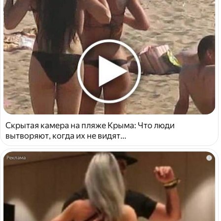
Скрытая камера на пляже Крыма: Что люди
вытворяют, когда их не видят...
i