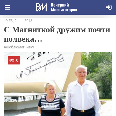
19:53, 9 ноя 2018
С Магниткой дружим почти
полвека…
#ЛюблюМагнитку
ФОТО