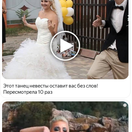
Этот танец невесты оставит вас без слов!
Пересмотрела 10 раз
i