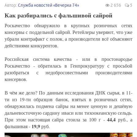
Автор:
Служба новостей «Вечерка 74»
2 656
5
Как разбирались c фальшивой сайрой
Роскачество обнаружило в крупных розничных сетях
консервы с поддельной сайрой. Ретейлеры уверяют, что уже
убрали контрафакт с полок, а производители всё объясняют
действиями конкурентов.
Российская система качества - или в простонародье
Роскачество - обратилась в Генпрокуратуру с просьбой
разобраться с недобросовестными производителями
консервов.
В чём же дело? По данным исследования ДНК сырья, в 11-
ти из 19-ти образцов банок, взятых в розничных сетях,
обнаружилась подмена сайры на менее ценную и дешёвую
дальневосточную сардину иваси или тихоокеанскую сельдь.
44,4
При этом настоящая сайра стоила за 100 г -
руб., а
19,9
фальшивая -
руб.