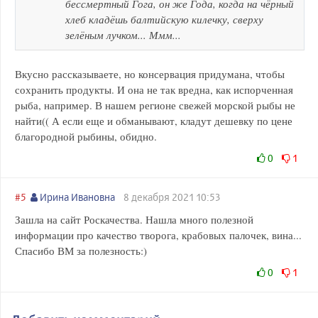
бессмертный Гога, он же Года, когда на чёрный
хлеб кладёшь балтийскую килечку, сверху
зелёным лучком... Ммм...
Вкусно рассказываете, но консервация придумана, чтобы
сохранить продукты. И она не так вредна, как испорченная
рыба, например. В нашем регионе свежей морской рыбы не
найти(( А если еще и обманывают, кладут дешевку по цене
благородной рыбины, обидно.
0
1
#5
Ирина Ивановна
8 декабря 2021 10:53
Зашла на сайт Роскачества. Нашла много полезной
информации про качество творога, крабовых палочек, вина...
Спасибо ВМ за полезность:)
0
1