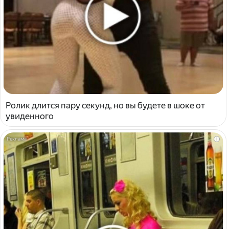
Ролик длится пару секунд, но вы будете в шоке от
увиденного
i