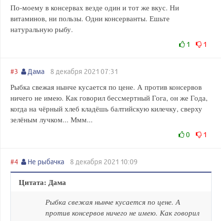
По-моему в консервах везде один и тот же вкус. Ни
витаминов, ни пользы. Одни консерванты. Ешьте
натуральную рыбу.
1
1
#3
Дама
8 декабря 2021 07:31
Рыбка свежая нынче кусается по цене. А против консервов
ничего не имею. Как говорил бессмертный Гога, он же Года,
когда на чёрный хлеб кладёшь балтийскую килечку, сверху
зелёным лучком... Ммм...
0
1
#4
Не рыбачка
8 декабря 2021 10:09
Цитата: Дама
Рыбка свежая нынче кусается по цене. А
против консервов ничего не имею. Как говорил