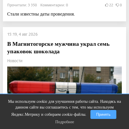
Прочитали: 3 350 Комментарии: 0
22
0
Стали известны даты проведения.
15:19, 4 авг 2026
В Магнитогорске мужчина украл семь
упаковок шоколада
Новости
Мы используем cookie для улучшения работы сайта. Находясь на
Ногти будут чистыми! Домашний
i
данном сайте вы соглашаетесь с тем, что мы используем
метод убьет грибок, возьмите 3%-ю…
Яндекс.Метрику и собираем cookie-файлы.
Принять
Подробнее
Подробнее