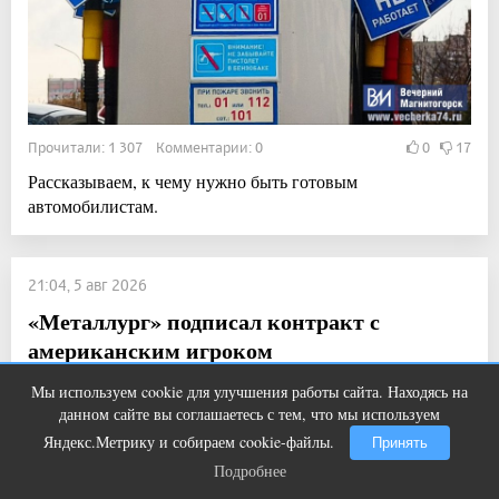
Прочитали: 1 307 Комментарии: 0
0
17
Рассказываем, к чему нужно быть готовым
автомобилистам.
21:04, 5 авг 2026
«Металлург» подписал контракт с
американским игроком
Новости
Мы используем cookie для улучшения работы сайта. Находясь на
Этот танец невесты оставит вас без
i
данном сайте вы соглашаетесь с тем, что мы используем
слов! Пересмотрела 10 раз
Яндекс.Метрику и собираем cookie-файлы.
Принять
Подробнее
Подробнее