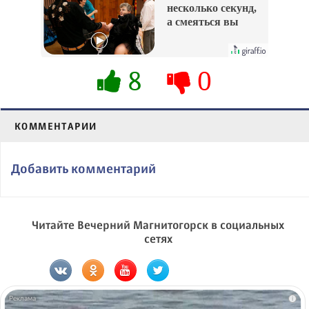
несколько секунд,
а смеяться вы
будете долго
8
0
КОММЕНТАРИИ
Добавить комментарий
Читайте Вечерний Магнитогорск в социальных
сетях
i