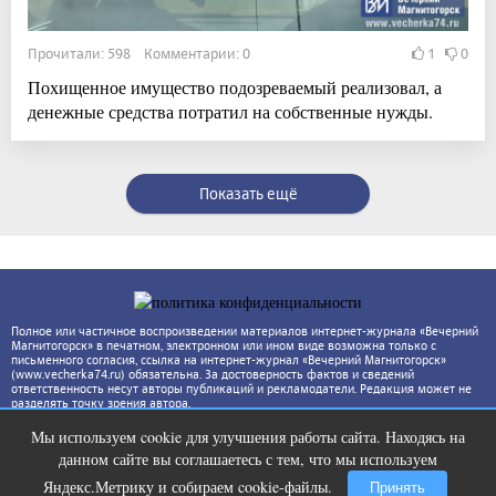
Прочитали: 598 Комментарии: 0
1
0
Похищенное имущество подозреваемый реализовал, а
денежные средства потратил на собственные нужды.
Показать ещё
Полное или частичное воспроизведении материалов интернет-журнала «Вечерний
Магнитогорск» в печатном, электронном или ином виде возможна только с
письменного согласия, ссылка на интернет-журнал «Вечерний Магнитогорск»
(www.vecherka74.ru) обязательна. За достоверность фактов и сведений
ответственность несут авторы публикаций и рекламодатели. Редакция может не
разделять точку зрения автора.
Мы используем cookie для улучшения работы сайта. Находясь на
Ржу не переставая, это видео
i
данном сайте вы соглашаетесь с тем, что мы используем
пересмотришь не раз
Яндекс.Метрику и собираем cookie-файлы.
Принять