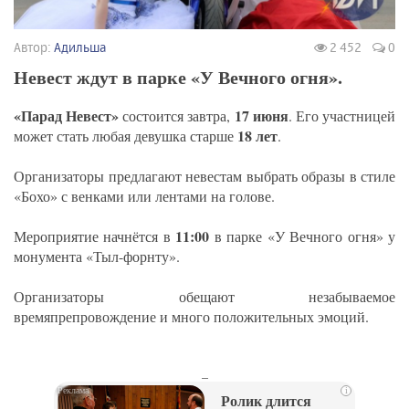
Автор:
Адильша
2 452
0
Невест ждут в парке «У Вечного огня».
«Парад Невест»
17 июня
состоится завтра,
. Его участницей
18 лет
может стать любая девушка старше
.
Организаторы предлагают невестам выбрать образы в стиле
«Бохо» с венками или лентами на голове.
11:00
Мероприятие начнётся в
в парке «У Вечного огня» у
монумента «Тыл-форнту».
Организаторы обещают незабываемое
времяпрепровождение и много положительных эмоций.
_
i
Ролик длится