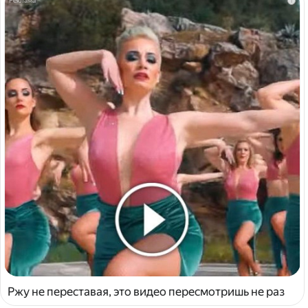
i
Ржу не переставая, это видео пересмотришь не раз