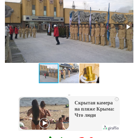
_
i
Скрытая камера
на пляже Крыма:
Что люди
вытворяют, когда
их не видят...