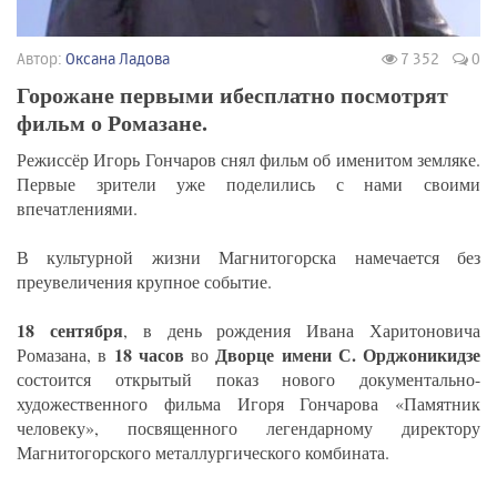
Автор:
Оксана Ладова
7 352
0
Горожане первыми ибесплатно посмотрят
фильм о Ромазане.
Режиссёр Игорь Гончаров снял фильм об именитом земляке.
Первые зрители уже поделились с нами своими
впечатлениями.
В культурной жизни Магнитогорска намечается без
преувеличения крупное событие.
18 сентября
, в день рождения Ивана Харитоновича
18 часов
Дворце имени С. Орджоникидзе
Ромазана, в
во
состоится открытый показ нового документально-
художественного фильма Игоря Гончарова «Памятник
человеку», посвященного легендарному директору
Магнитогорского металлургического комбината.