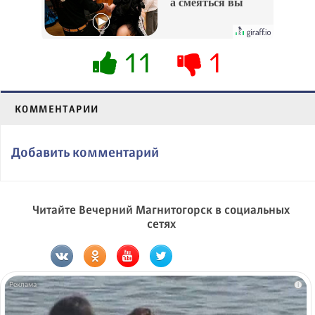
а смеяться вы
будете долго
11
1
КОММЕНТАРИИ
Добавить комментарий
Читайте Вечерний Магнитогорск в социальных
сетях
i