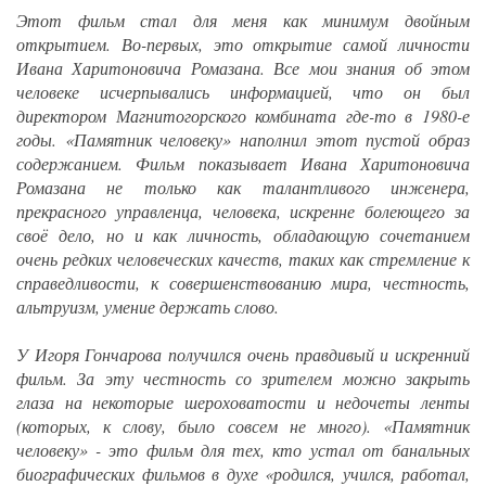
Этот фильм стал для меня как минимум двойным
открытием. Во-первых, это открытие самой личности
Ивана Харитоновича Ромазана. Все мои знания об этом
человеке исчерпывались информацией, что он был
директором Магнитогорского комбината где-то в 1980-е
годы. «Памятник человеку» наполнил этот пустой образ
содержанием. Фильм показывает Ивана Харитоновича
Ромазана не только как талантливого инженера,
прекрасного управленца, человека, искренне болеющего за
своё дело, но и как личность, обладающую сочетанием
очень редких человеческих качеств, таких как стремление к
справедливости, к совершенствованию мира, честность,
альтруизм, умение держать слово.
У Игоря Гончарова получился очень правдивый и искренний
фильм. За эту честность со зрителем можно закрыть
глаза на некоторые шероховатости и недочеты ленты
(которых, к слову, было совсем не много). «Памятник
человеку» - это фильм для тех, кто устал от банальных
биографических фильмов в духе «родился, учился, работал,