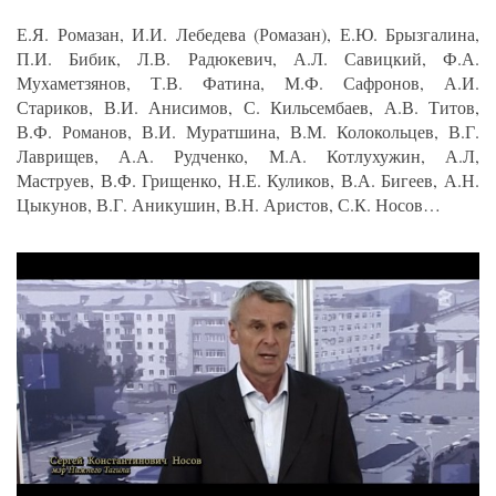
Е.Я. Ромазан, И.И. Лебедева (Ромазан), Е.Ю. Брызгалина,
П.И. Бибик, Л.В. Радюкевич, А.Л. Савицкий, Ф.А.
Мухаметзянов, Т.В. Фатина, М.Ф. Сафронов, А.И.
Стариков, В.И. Анисимов, С. Кильсембаев, А.В. Титов,
В.Ф. Романов, В.И. Муратшина, В.М. Колокольцев, В.Г.
Лаврищев, А.А. Рудченко, М.А. Котлухужин, А.Л,
Маструев, В.Ф. Грищенко, Н.Е. Куликов, В.А. Бигеев, А.Н.
Цыкунов, В.Г. Аникушин, В.Н. Аристов, С.К. Носов…