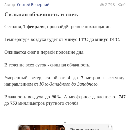
Автор:
Сергей Вечерний
2 798
0
Сильная облачность и снег.
7 февраля
Сегодня,
, произойдёт резкое похолодание.
минус 14°C
минус 18°C
Температура воздуха будет от
до
.
Ожидается снег в первой половине дня.
В течение всех суток - сильная облачность.
4
7
Умеренный ветер, силой от
до
метров в секунду,
направлением от
Юго-Западного до Западного
.
90%
747
Влажность воздуха до
. Атмосферное давление от
753
до
миллиметров ртутного столба.
_
i
Ролик длится