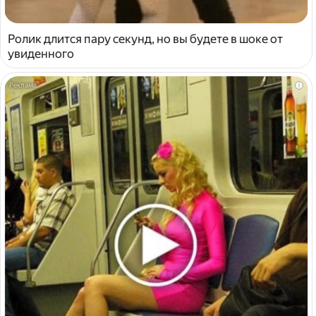
Ролик длится пару секунд, но вы будете в шоке от
увиденного
i