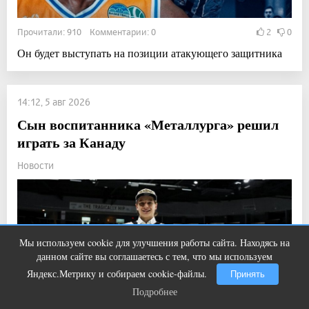
Прочитали: 910 Комментарии: 0
2
0
Он будет выступать на позиции атакующего защитника
14:12, 5 авг 2026
Сын воспитанника «Металлурга» решил
играть за Канаду
Новости
Мы используем cookie для улучшения работы сайта. Находясь на
Этот танец невесты оставит вас без
i
данном сайте вы соглашаетесь с тем, что мы используем
слов! Пересмотрела 10 раз
Яндекс.Метрику и собираем cookie-файлы.
Принять
Подробнее
Подробнее