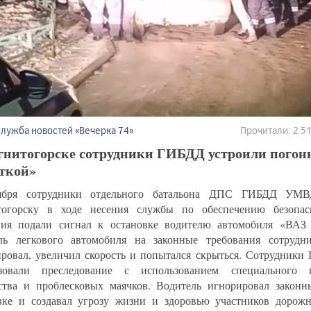
Служба новостей «Вечерка 74»
Прочитали: 2 
гнитогорске сотрудники ГИБДД устроили погон
яткой»
ября сотрудники отдельного батальона ДПС ГИБДД УМВ
тогорску в ходе несения службы по обеспечению безопас
ия подали сигнал к остановке водителю автомобиля «ВАЗ 
ль легкового автомобиля на законные требования сотрудн
ировал, увеличил скорость и попытался скрыться. Сотрудники
изовали преследование с использованием специального г
ства и проблесковых маячков. Водитель игнорировал законн
вке и создавал угрозу жизни и здоровью участников дорож