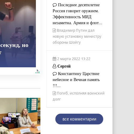
Последнее десятилетие
Россия говорит оружием.
Эффективность МИД
незаметна. Армия и флот...
Владимир Путин дал
новую установку министру
обороны Шойгу
секунд, но
т
2 марта 2022 13:22
Сергей
Константину Царствие
небесное и Вечная память
!!!...
Погиб, исполняя воинский
долг
все комментарии