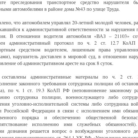
тате преследования транспортное средство нарушителя б
ными автомобилями в районе дома №43 по улице Труда.
влено, что автомобилем управлял 20-летний молодой человек, р
кавшийся к административной ответственности за нарушения 
ния. В отношении водителя автомобиля «ВАЗ – 21103» с
влен административный протокол по ч. 2 ст. 12.7 КоАП
портным средством водителем, лишенным права управлени
вами), нарушитель доставлен в мировой суд, в отношении нар
овление об административном аресте на срок 8 суток.
 составлены административные материалы по ч. 2 ст.
олнение законного требования сотрудника полиции об останов
ва), по ч. 1 ст. 19.3 КоАП РФ (неповиновение законному 
ванию сотрудника полиции, военнослужащего либо сотруд
ения уголовно-исполнительной системы либо сотрудника во
и Российской Федерации в связи с исполнением ими обязан
твенного порядка и обеспечению общественной безопас
епятствование исполнению ими служебных обязанностей)
ми дознания решается вопрос о возбуждении уголовного д
пления предусмотренного ст. 264.1 УК РФ «Управление трансп