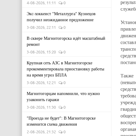
резуль
4-08-2026, 11:11
0
служеб
Экс-хоккеист "Металлурга" Кузнецов
получил неожиданное предложение
Устано
3-08-2026, 22:11
0
привле
движе
В сквере Магнитогорска идёт масштабный
соста
ремонт
транс
3-08-2026, 15:20
0
средст
постан
Крупная сеть АЗС в Магнитогорске
прокомментировала приостановку работы
на время угроз БПЛА
Также
(невып
3-08-2026, 12:21
0
средст
Магнитогорцам напомнили, что нужно
требо
узаконить гаражи
учрежд
3-08-2026, 11:30
0
гварди
общес
"Проезда не будет": В Магнитогорске
воспр
изменится схема движения
органа
2-08-2026, 21:32
0
престу