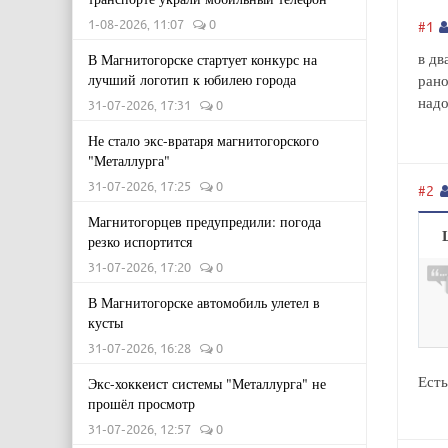
1-08-2026, 11:07
0
#1
в дв
В Магнитогорске стартует конкурс на
лучший логотип к юбилею города
рано
надо
31-07-2026, 17:31
0
Не стало экс-вратаря магнитогорского
"Металлурга"
31-07-2026, 17:25
0
#2
Магнитогорцев предупредили: погода
резко испортится
31-07-2026, 17:20
0
В Магнитогорске автомобиль улетел в
кусты
31-07-2026, 16:28
0
Есть
Экс-хоккеист системы "Металлурга" не
прошёл просмотр
31-07-2026, 12:57
0