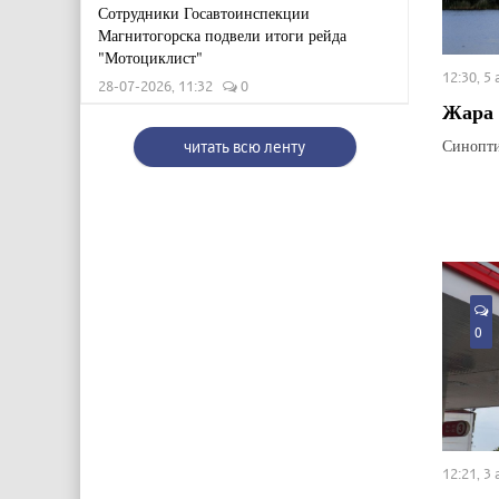
Сотрудники Госавтоинспекции
Магнитогорска подвели итоги рейда
"Мотоциклист"
12:30, 5
28-07-2026, 11:32
0
Жара 
Синопти
читать всю ленту
0
12:21, 3