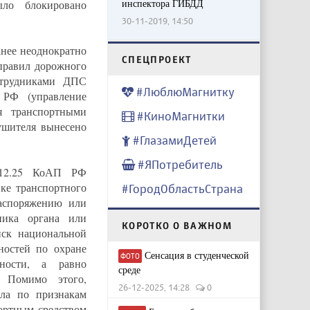
инспектора ГИБДД
ыло блокировано
30-11-2019, 14:50
анее неоднократно
CПЕЦПРОЕКТ
правил дорожного
отрудниками ДПС
#ЛюблюМагнитку
 РФ (управление
я транспортными
#КиноМагнитки
ушителя вынесено
#ГлазамиДетей
#ЯПотребитель
 12.25 КоАП РФ
ке транспортного
#ГородОбластьСтрана
распоряжению или
ника органа или
КОРОТКО О ВАЖНОМ
йск национальной
ностей по охране
Сенсация в студенческой
ФОТО
ности, а равно
среде
. Помимо этого,
26-12-2025, 14:28
0
ела по признакам
ортным средством