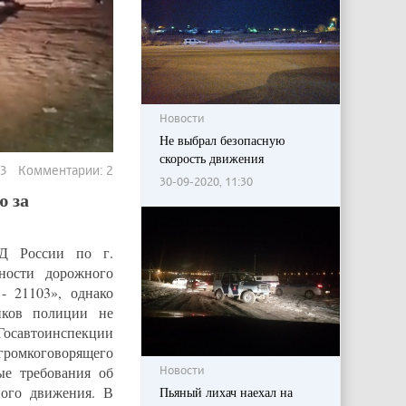
Новости
Не выбрал безопасную
скорость движения
513 Комментарии: 2
30-09-2020, 11:30
ю за
Д России по г.
ности дорожного
- 21103», однако
иков полиции не
 Госавтоинспекции
ромкоговорящего
Новости
ые требования об
ного движения. В
Пьяный лихач наехал на