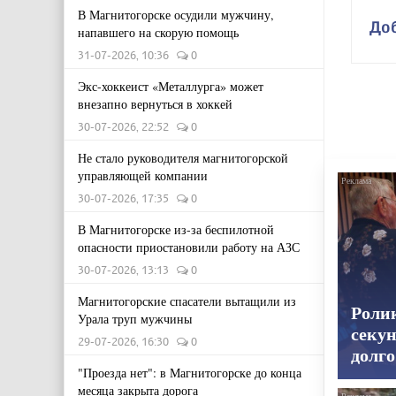
В Магнитогорске осудили мужчину,
До
напавшего на скорую помощь
31-07-2026, 10:36
0
Экс-хоккеист «Металлурга» может
внезапно вернуться в хоккей
30-07-2026, 22:52
0
Не стало руководителя магнитогорской
управляющей компании
30-07-2026, 17:35
0
В Магнитогорске из-за беспилотной
опасности приостановили работу на АЗС
30-07-2026, 13:13
0
Магнитогорские спасатели вытащили из
Роли
Урала труп мужчины
секун
29-07-2026, 16:30
0
долго
"Проезда нет": в Магнитогорске до конца
месяца закрыта дорога