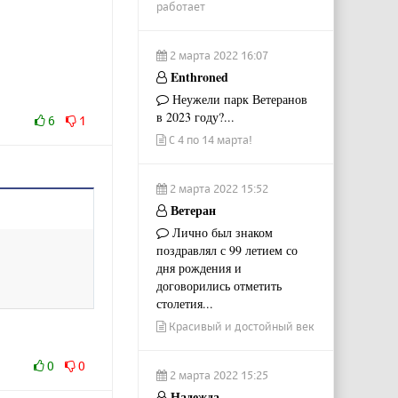
работает
2 марта 2022 16:07
Enthroned
Неужели парк Ветеранов
в 2023 году?...
6
1
С 4 по 14 марта!
2 марта 2022 15:52
Ветеран
Лично был знаком
поздравлял с 99 летием со
дня рождения и
договорились отметить
столетия...
Красивый и достойный век
0
0
2 марта 2022 15:25
Надежда