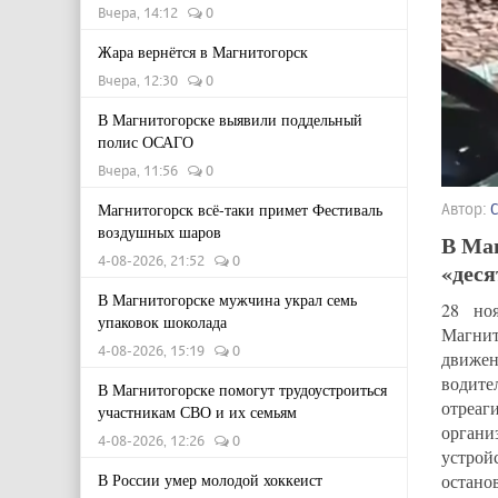
Вчера, 14:12
0
Жара вернётся в Магнитогорск
Вчера, 12:30
0
В Магнитогорске выявили поддельный
полис ОСАГО
Вчера, 11:56
0
Магнитогорск всё-таки примет Фестиваль
Автор:
воздушных шаров
В Ма
4-08-2026, 21:52
0
«дес
В Магнитогорске мужчина украл семь
28 но
упаковок шоколада
Магни
4-08-2026, 15:19
0
движен
водите
В Магнитогорске помогут трудоустроиться
отреаг
участникам СВО и их семьям
орган
4-08-2026, 12:26
0
устрой
В России умер молодой хоккеист
остано