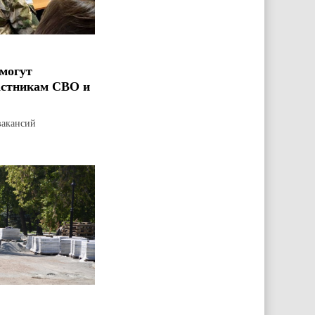
могут
астникам СВО и
вакансий