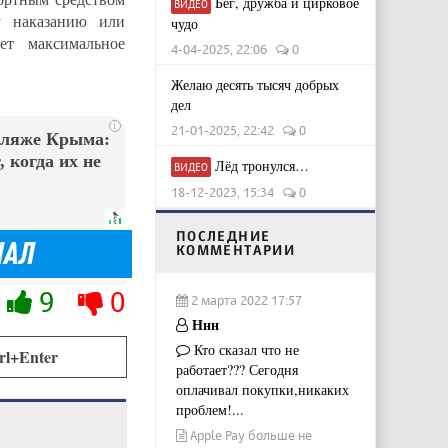
Бег, дружба и цирковое
ВИДЕО
у наказанию или
чудо
ет максимальное
4-04-2025, 22:06
0
Желаю десять тысяч добрых
дел
i
21-01-2025, 22:42
0
пляже Крыма:
 когда их не
Лёд тронулся…
ВИДЕО
18-12-2023, 15:34
0
ПОСЛЕДНИЕ
КОММЕНТАРИИ
9
0
2 марта 2022 17:57
Ннн
Кто сказал что не
rl+Enter
работает??? Сегодня
оплачивал покупки,никаких
проблем!...
Apple Pay больше не