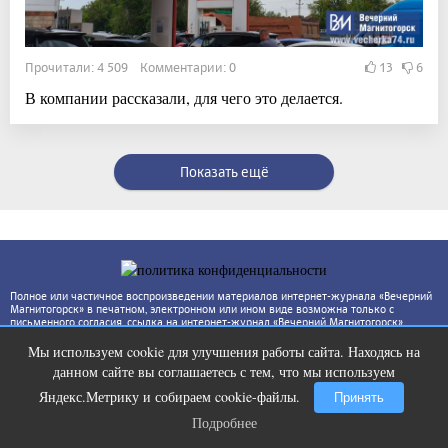
Прочитали: 4 509 Комментарии: 0
13
6
В компании рассказали, для чего это делается.
Показать ещё
Полное или частичное воспроизведении материалов интернет-журнала «Вечерний
Магнитогорск» в печатном, электронном или ином виде возможна только с
письменного согласия, ссылка на интернет-журнал «Вечерний Магнитогорск»
(www.vecherka74.ru) обязательна. За достоверность фактов и сведений
ответственность несут авторы публикаций и рекламодатели. Редакция может не
Мы используем cookie для улучшения работы сайта. Находясь на
Этот танец невесты оставит вас без
i
разделять точку зрения автора.
данном сайте вы соглашаетесь с тем, что мы используем
слов! Пересмотрела 10 раз
Яндекс.Метрику и собираем cookie-файлы.
Принять
Подробнее
Подробнее