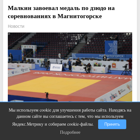
Малкин завоевал медаль по дзюдо на
соревнованиях в Магнитогорске
Новости
Мы используем cookie для улучшения работы сайта. Находясь на
Ролик из Омска: вы будете смеяться
i
данном сайте вы соглашаетесь с тем, что мы используем
долго
Прочитали: 2 365 Комментарии: 0
9
0
Яндекс.Метрику и собираем cookie-файлы.
Принять
Подробнее
Правда, есть один нюанс.
Подробнее