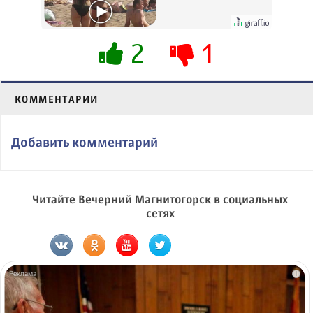
вытворяют, когда
их не видят...
2
1
КОММЕНТАРИИ
Добавить комментарий
Читайте Вечерний Магнитогорск в социальных
сетях
i