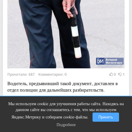
Прочитали: 687 Комментарии: 0
0
1
Водитель, предъявивший такой документ, доставлен в
отдел полиции для дальнейших разбирательств.
Мы используем cookie для улучшения работы сайта. Находясь на
Ногти будут чистыми! Домашний
i
данном сайте вы соглашаетесь с тем, что мы используем
метод убьет грибок, возьмите 3%-ю…
21:52, 4 авг 2026
Яндекс.Метрику и собираем cookie-файлы.
Принять
Магнитогорск всё-таки примет Фестиваль
Подробнее
Подробнее
воздушных шаров