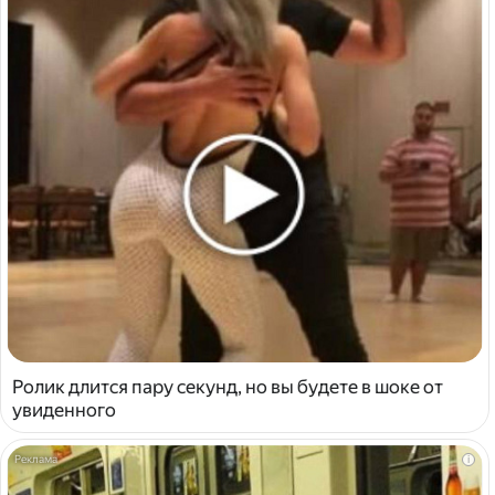
Ролик длится пару секунд, но вы будете в шоке от
увиденного
i