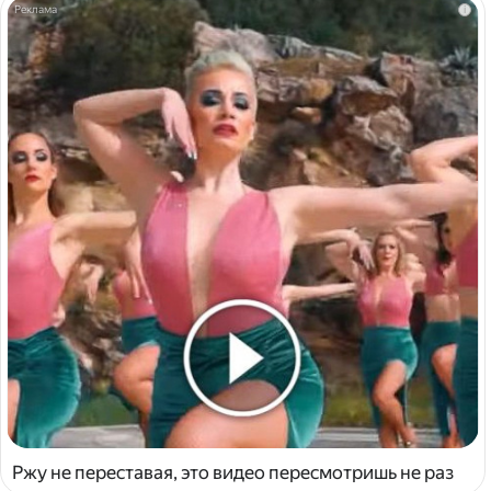
i
Ржу не переставая, это видео пересмотришь не раз