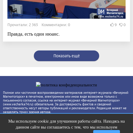
Прочитали: 2 365 Комментарии: 0
9
0
Правда, есть один нюанс.
Показать ещё
Полное или частичное воспроизведении материалов интернет-журнала «Вечерний
Магнитогорск» в печатном, электронном или ином виде возможна только с
письменного согласия, ссылка на интернет-журнал «Вечерний Магнитогорск»
(www.vecherka74.ru) обязательна. За достоверность фактов и сведений
ответственность несут авторы публикаций и рекламодатели. Редакция может не
разделять точку зрения автора.
Мы используем cookie для улучшения работы сайта. Находясь на
Ролик из Омска: вы будете смеяться
i
данном сайте вы соглашаетесь с тем, что мы используем
долго