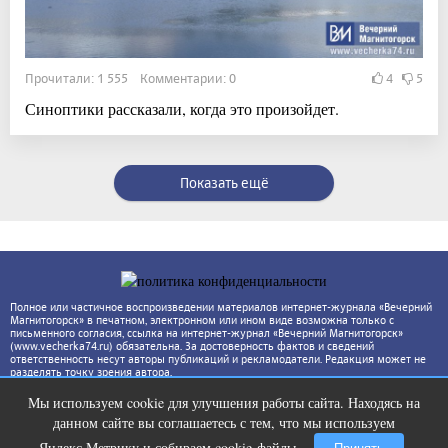
Прочитали: 1 555 Комментарии: 0
4
5
Синоптики рассказали, когда это произойдет.
Показать ещё
Полное или частичное воспроизведении материалов интернет-журнала «Вечерний
Магнитогорск» в печатном, электронном или ином виде возможна только с
письменного согласия, ссылка на интернет-журнал «Вечерний Магнитогорск»
(www.vecherka74.ru) обязательна. За достоверность фактов и сведений
ответственность несут авторы публикаций и рекламодатели. Редакция может не
разделять точку зрения автора.
Мы используем cookie для улучшения работы сайта. Находясь на
Этот трюк уничтожает грибок за 5
i
данном сайте вы соглашаетесь с тем, что мы используем
дней!
Яндекс.Метрику и собираем cookie-файлы.