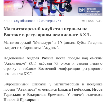
Автор:
Служба новостей «Вечерка 74»
4 686
0
Магнитогорский клуб стал первым на
Востоке в регулярном чемпионате КХЛ.
Магнитогорский "Металлург" в 1/8 финала Кубка Гагарина
сыграет с хабаровским "Амуром".
Андрея Разина
Подопечные
после победы над омским
"Авангардом" (3:1) набрали 95 очков и заняли первую
строчку в таблице Восточной конференции регулярного
чемпионата КХЛ.
Заброшенными шайбами у магнитогорцев в поединке
Никита Гребенкин, Игорь
против "Авангарда" отметились
Гераськин и Владислав Еременко
. У омичей отличился
Николай Прохоркин
.