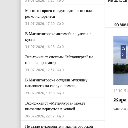
31-07-2026, 17:25
0
Магнитогорцев предупредили: погода
резко испортится
31-07-2026, 17:20
0
КОММ
В Магнитогорске автомобиль улетел в
кусты
31-07-2026, 16:28
0
0
Экс-хоккеист системы "Металлурга" не
прошёл просмотр
31-07-2026, 12:57
0
В Магнитогорске осудили мужчину,
напавшего на скорую помощь
12:30, 5
31-07-2026, 10:36
0
Жара 
Экс-хоккеист «Металлурга» может
Синопти
внезапно вернуться в хоккей
30-07-2026, 22:52
0
Не стало руководителя магнитогорской