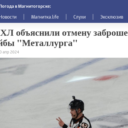
Погода в Магнитогорске:
Новости
Магнитка.life
Слухи
Эксклюзив
ХЛ объяснили отмену заброш
йбы "Металлурга"
20 апр 2024