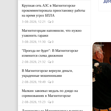
До
Крупная сеть АЗС в Магнитогорске
прокомментировала приостановку работы
на время угроз БПЛА
3-08-2026, 12:21
0
Магнитогорцам напомнили, что нужно
узаконить гаражи
3-08-2026, 11:30
0
"Проезда не будет": В Магнитогорске
изменится схема движения
2-08-2026, 21:32
0
В Магнитогорске вернули деньги,
украденные мошенниками
2-08-2026, 19:49
0
Малкин завоевал медаль по дзюдо на
соревнованиях в Магнитогорске
2-08-2026, 15:23
0
Дзюдоистка из Магнитогорска выиграла