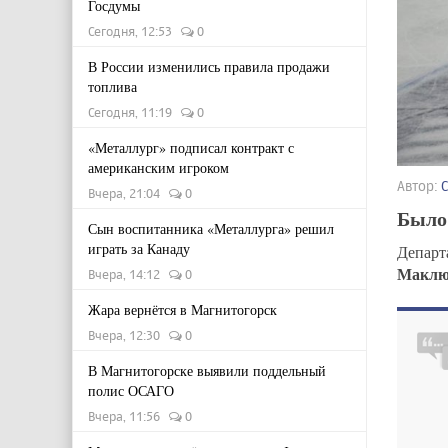
Госдумы
Сегодня, 12:53
0
В России изменились правила продажи
топлива
Сегодня, 11:19
0
«Металлург» подписал контракт с
американским игроком
Автор:
Вчера, 21:04
0
Было
Сын воспитанника «Металлурга» решил
играть за Канаду
Департ
Маклю
Вчера, 14:12
0
Жара вернётся в Магнитогорск
Вчера, 12:30
0
В Магнитогорске выявили поддельный
полис ОСАГО
Вчера, 11:56
0