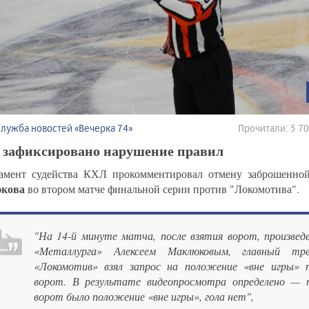
Служба новостей «Вечерка 74»
Прочитали: 5 7
 зафиксировано нарушение правил
амент судейства КХЛ прокомментировал отмену заброшенно
кова
во втором матче финальной серии против "Локомотива".
"На 14-й минуте матча, после взятия ворот, произведе
«Металлурга» Алексеем Маклюковым, главный тр
«Локомотив» взял запрос на положение «вне игры» 
ворот. В результате видеопросмотра определено — 
ворот было положение «вне игры», гола нет",