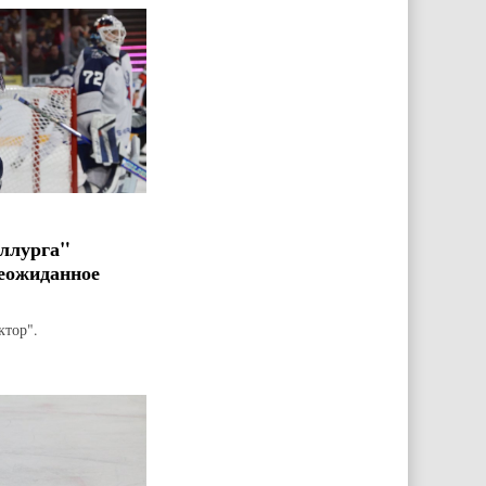
ллурга"
еожиданное
ктор".