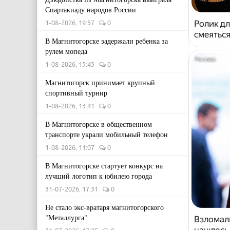
Спартакиаду народов России
Ролик дл
1-08-2026, 19:57
0
смеяться
В Магнитогорске задержали ребенка за
рулем мопеда
1-08-2026, 15:45
0
Магнитогорск принимает крупный
спортивный турнир
1-08-2026, 13:41
0
В Магнитогорске в общественном
транспорте украли мобильный телефон
1-08-2026, 11:07
0
В Магнитогорске стартует конкурс на
лучший логотип к юбилею города
31-07-2026, 17:31
0
Не стало экс-вратаря магнитогорского
"Металлурга"
Взломали
нашлось 