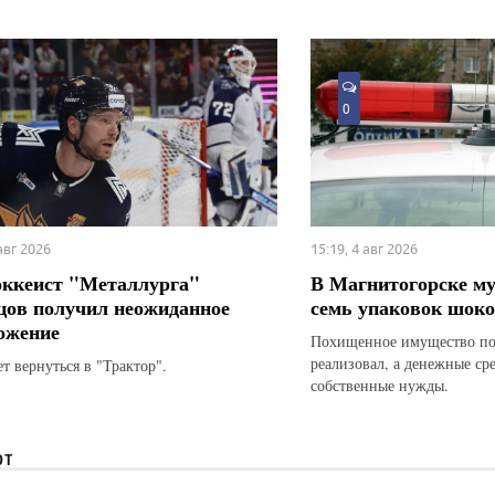
0
 авг 2026
15:19, 4 авг 2026
оккеист "Металлурга"
В Магнитогорске м
цов получил неожиданное
семь упаковок шоко
ожение
Похищенное имущество по
реализовал, а денежные ср
т вернуться в "Трактор".
собственные нужды.
ЮТ