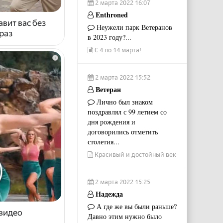
2 марта 2022 16:07
Enthroned
авит вас без
Неужели парк Ветеранов
раз
в 2023 году?...
С 4 по 14 марта!
i
2 марта 2022 15:52
Ветеран
Лично был знаком
поздравлял с 99 летием со
дня рождения и
договорились отметить
столетия...
Красивый и достойный век
2 марта 2022 15:25
Надежда
А где же вы были раньше?
 видео
Давно этим нужно было