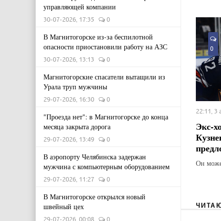
управляющей компании
30-07-2026, 17:35
0
В Магнитогорске из-за беспилотной
опасности приостановили работу на АЗС
0
30-07-2026, 13:13
0
Магнитогорские спасатели вытащили из
Урала труп мужчины
29-07-2026, 16:30
0
22:11, 3
"Проезда нет": в Магнитогорске до конца
Экс-х
месяца закрыта дорога
Кузне
29-07-2026, 13:49
0
предл
В аэропорту Челябинска задержан
Он може
мужчина с компьютерным оборудованием
29-07-2026, 11:27
0
В Магнитогорске открылся новый
ЧИТА
швейный цех
29-07-2026, 00:08
0