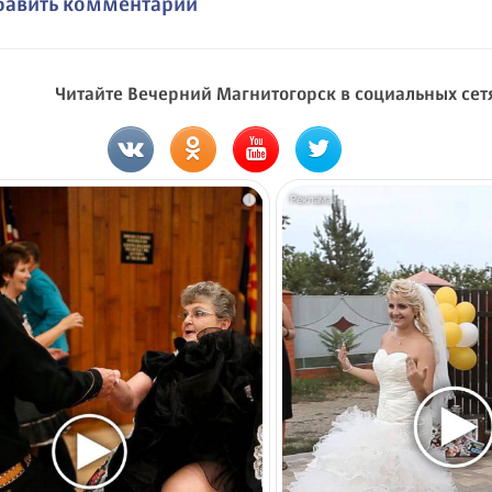
бавить комментарий
Читайте Вечерний Магнитогорск в социальных сет
i