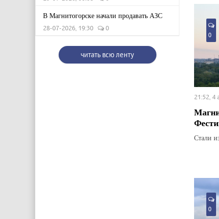
В Магнитогорске начали продавать АЗС
28-07-2026, 19:30
0
0
читать всю ленту
21:52, 4
Магни
Фести
Стали и
0