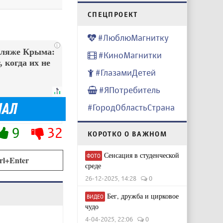
CПЕЦПРОЕКТ
#ЛюблюМагнитку
i
пляже Крыма:
#КиноМагнитки
 когда их не
#ГлазамиДетей
#ЯПотребитель
#ГородОбластьСтрана
9
32
КОРОТКО О ВАЖНОМ
Сенсация в студенческой
ФОТО
rl+Enter
среде
26-12-2025, 14:28
0
Бег, дружба и цирковое
ВИДЕО
чудо
4-04-2025, 22:06
0