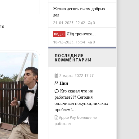
Желаю десять тысяч добрых
дел
21-01-2025, 22:42
0
ях
Лёд тронулся…
ВИДЕО
18-12-2023, 15:34
0
ПОСЛЕДНИЕ
i
КОММЕНТАРИИ
2 марта 2022 17:57
Ннн
Кто сказал что не
работает??? Сегодня
оплачивал покупки,никаких
проблем!...
Apple Pay больше не
работает