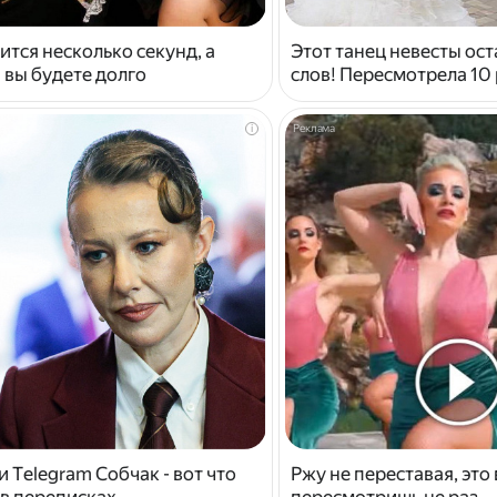
ится несколько секунд, а
Этот танец невесты ост
 вы будете долго
слов! Пересмотрела 10 
i
 Telegram Собчак - вот что
Ржу не переставая, это
в переписках
пересмотришь не раз