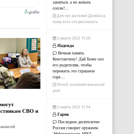
заняться, а не жевать
сопли!...
Для тех жителей Донбасса,
кому есть что рассказать
2 марта 2022 15:20
Надежда
Вечная память
Константину! Дай Боже сил
его родителям, чтобы
пережить это страшное
горе....
Погиб, исполняя воинский
долг
могут
2 марта 2022 13:54
астникам СВО и
Гарик
Последнее десятилетие
вакансий
Россия говорит оружием.
Эффективность МИД