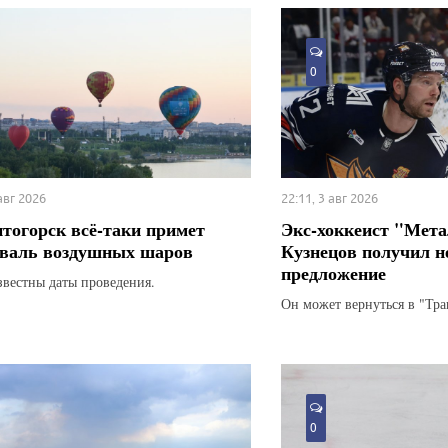
0
 авг 2026
22:11, 3 авг 2026
тогорск всё-таки примет
Экс-хоккеист "Мета
валь воздушных шаров
Кузнецов получил н
предложение
звестны даты проведения.
Он может вернуться в "Тра
0