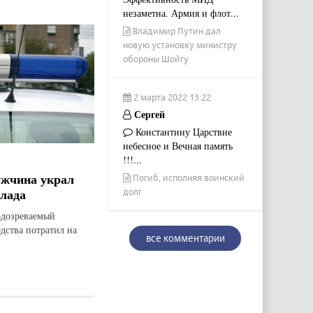
незаметна. Армия и флот...
Владимир Путин дал
новую установку министру
обороны Шойгу
2 марта 2022 13:22
Сергей
Константину Царствие
небесное и Вечная память
!!!...
ужчина украл
Погиб, исполняя воинский
лада
долг
дозреваемый
едства потратил на
все комментарии