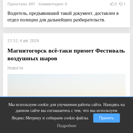
Прочитали: 697 Комментарии: 0
0
1
Водитель, предъявивший такой документ, доставлен в
отдел полиции для дальнейших разбирательств.
21:52, 4 авг 2026
Магнитогорск всё-таки примет Фестиваль
воздушных шаров
Новости
Мы используем cookie для улучшения работы сайта. Находясь на
Королева вагона отожгла! Видео не
i
данном сайте вы соглашаетесь с тем, что мы используем
оставит равнодушным
Яндекс.Метрику и собираем cookie-файлы.
Принять
Подробнее
Подробнее