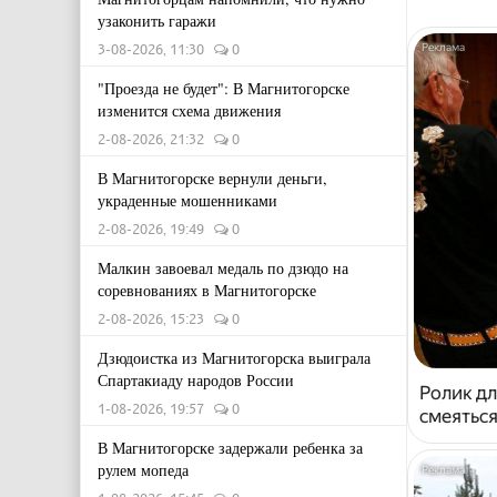
узаконить гаражи
3-08-2026, 11:30
0
"Проезда не будет": В Магнитогорске
изменится схема движения
2-08-2026, 21:32
0
В Магнитогорске вернули деньги,
украденные мошенниками
2-08-2026, 19:49
0
Малкин завоевал медаль по дзюдо на
соревнованиях в Магнитогорске
2-08-2026, 15:23
0
Дзюдоистка из Магнитогорска выиграла
Спартакиаду народов России
Ролик дл
1-08-2026, 19:57
0
смеяться
В Магнитогорске задержали ребенка за
рулем мопеда