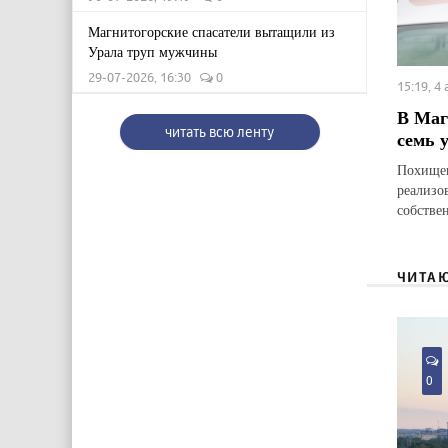
Магнитогорские спасатели вытащили из
Урала труп мужчины
29-07-2026, 16:30
0
15:19, 4
В Маг
читать всю ленту
семь 
Похищен
реализо
собстве
ЧИТА
0