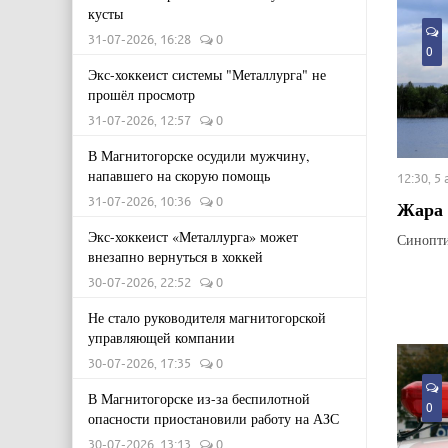
кусты
31-07-2026, 16:28
0
0
Экс-хоккеист системы "Металлурга" не
прошёл просмотр
31-07-2026, 12:57
0
В Магнитогорске осудили мужчину,
напавшего на скорую помощь
12:30, 5
31-07-2026, 10:36
0
Жара 
Экс-хоккеист «Металлурга» может
Синопти
внезапно вернуться в хоккей
30-07-2026, 22:52
0
Не стало руководителя магнитогорской
управляющей компании
30-07-2026, 17:35
0
В Магнитогорске из-за беспилотной
0
опасности приостановили работу на АЗС
30-07-2026, 13:13
0