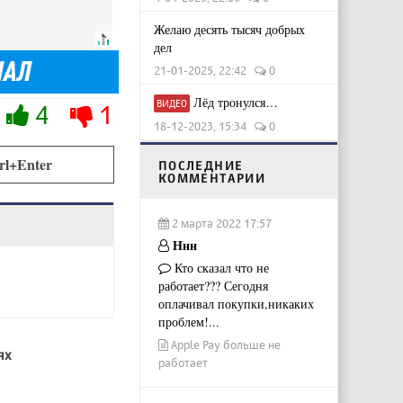
Желаю десять тысяч добрых
дел
21-01-2025, 22:42
0
Лёд тронулся…
ВИДЕО
4
1
18-12-2023, 15:34
0
rl+Enter
ПОСЛЕДНИЕ
КОММЕНТАРИИ
2 марта 2022 17:57
Ннн
Кто сказал что не
работает??? Сегодня
оплачивал покупки,никаких
проблем!...
Apple Pay больше не
ях
работает