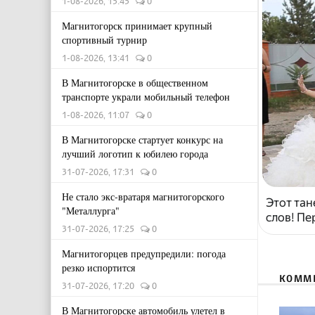
1-08-2026, 15:45
0
Магнитогорск принимает крупный
спортивный турнир
1-08-2026, 13:41
0
В Магнитогорске в общественном
транспорте украли мобильный телефон
1-08-2026, 11:07
0
В Магнитогорске стартует конкурс на
лучший логотип к юбилею города
31-07-2026, 17:31
0
Не стало экс-вратаря магнитогорского
Этот тан
"Металлурга"
слов! Пе
31-07-2026, 17:25
0
Магнитогорцев предупредили: погода
резко испортится
КОММ
31-07-2026, 17:20
0
В Магнитогорске автомобиль улетел в