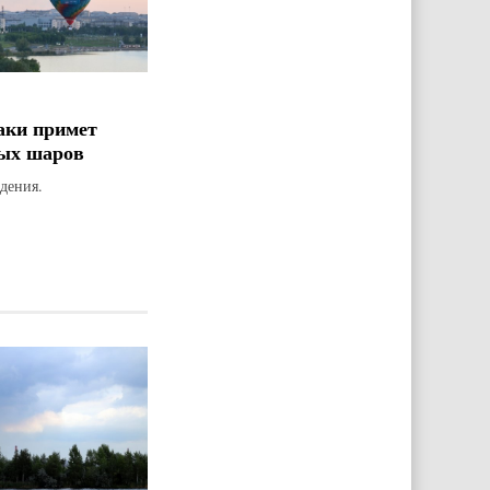
аки примет
ых шаров
дения.