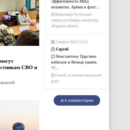
Эффективность МИД
незаметна. Армия и флот...
Владимир Путин дал
новую установку министру
обороны Шойгу
2 марта 2022 13:22
Сергей
Константину Царствие
могут
небесное и Вечная память
астникам СВО и
!!!...
Погиб, исполняя воинский
долг
вакансий
все комментарии