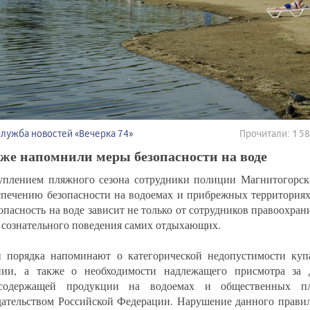
Служба новостей «Вечерка 74»
Прочитали: 1 
же напомнили меры безопасности на воде
уплением пляжного сезона сотрудники полиции Магнитогорск
спечению безопасности на водоемах и прибрежных территориях
зопасность на воде зависит не только от сотрудников правоохран
т сознательного поведения самих отдыхающих.
 порядка напоминают о категорической недопустимости куп
нии, а также о необходимости надлежащего присмотра за 
осодержащей продукции на водоемах и общественных пл
дательством Российской Федерации. Нарушение данного правил