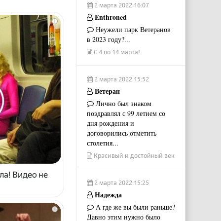
2 марта 2022 16:07
Enthroned
i
Неужели парк Ветеранов
в 2023 году?...
С 4 по 14 марта!
2 марта 2022 15:52
Ветеран
Лично был знаком
поздравлял с 99 летием со
дня рождения и
договорились отметить
столетия...
Красивый и достойный век
ла! Видео не
2 марта 2022 15:25
Надежда
А где же вы были раньше?
i
Давно этим нужно было