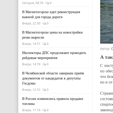
Сегодня, 08:59
0
В Магнитогорске идет реконструкция
важной для города дороги
Вчера, 22:50
0
В Магнитогорске цены на новостройки
резко выросли
Вчера, 14:57
0
Автор:
Инспекторы ДПС продолжают проводить
А так
рейдовые мероприятия
Вчера, 14:19
0
С наст
по обе
В Челябинской области завершен приём
что бе
документов от кандидатов в депутаты
но и о
Госдумы
Вчера, 12:53
0
Стражи
состоя
В России изменились правила продажи
топлива
спирт
законо
Вчера, 11:19
0