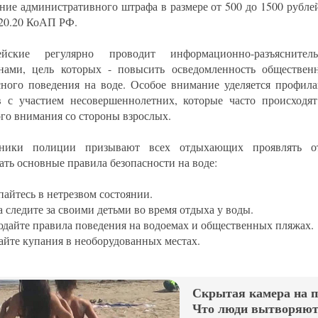
ние административного штрафа в размере от 500 до 1500 рублей
 20.20 КоАП РФ.
ейские регулярно проводит информационно-разъясните
нами, цель которых - повысить осведомленность обществен
сного поведения на воде. Особое внимание уделяется профила
в с участием несовершеннолетних, которые часто происходят 
го внимания со стороны взрослых.
дники полиции призывают всех отдыхающих проявлять от
ать основные правила безопасности на воде:
пайтесь в нетрезвом состоянии.
а следите за своими детьми во время отдыха у воды.
юдайте правила поведения на водоемах и общественных пляжах.
гайте купания в необорудованных местах.
Скрытая камера на 
Что люди вытворяют,