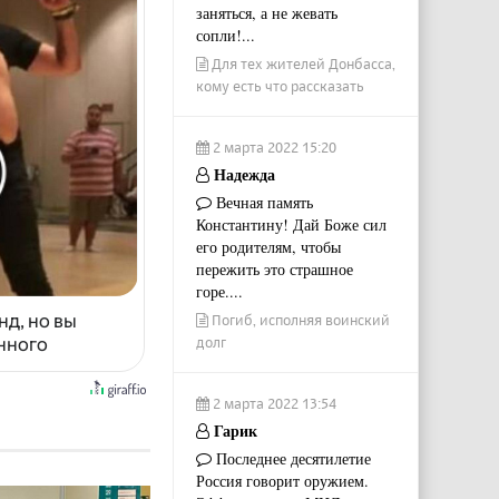
заняться, а не жевать
сопли!...
Для тех жителей Донбасса,
кому есть что рассказать
2 марта 2022 15:20
Надежда
Вечная память
Константину! Дай Боже сил
его родителям, чтобы
пережить это страшное
горе....
нд, но вы
Погиб, исполняя воинский
енного
долг
2 марта 2022 13:54
Гарик
Последнее десятилетие
Россия говорит оружием.