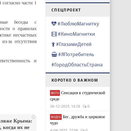
 согласно части 1
CПЕЦПРОЕКТ
льные беседы с
#ЛюблюМагнитку
ности о правилах
#КиноМагнитки
ктике несчастных
из-за отсутствия
#ГлазамиДетей
#ЯПотребитель
ветственность и
#ГородОбластьСтрана
КОРОТКО О ВАЖНОМ
Сенсация в студенческой
ФОТО
среде
26-12-2025, 14:28
0
Бег, дружба и цирковое
ВИДЕО
i
пляже Крыма:
чудо
 когда их не
4-04-2025, 22:06
0