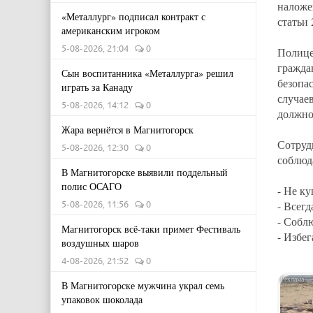
наложе
«Металлург» подписал контракт с
статьи
американским игроком
5-08-2026, 21:04
0
Полиц
гражда
Сын воспитанника «Металлурга» решил
безопа
играть за Канаду
случае
5-08-2026, 14:12
0
должно
Жара вернётся в Магнитогорск
Сотру
5-08-2026, 12:30
0
соблюд
В Магнитогорске выявили поддельный
полис ОСАГО
- Не ку
5-08-2026, 11:56
0
- Всегд
- Собл
Магнитогорск всё-таки примет Фестиваль
- Избе
воздушных шаров
4-08-2026, 21:52
0
В Магнитогорске мужчина украл семь
упаковок шоколада