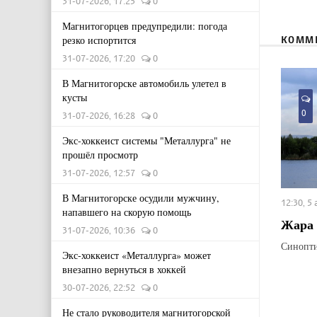
31-07-2026, 17:25
0
Магнитогорцев предупредили: погода
КОММ
резко испортится
31-07-2026, 17:20
0
В Магнитогорске автомобиль улетел в
кусты
0
31-07-2026, 16:28
0
Экс-хоккеист системы "Металлурга" не
прошёл просмотр
31-07-2026, 12:57
0
В Магнитогорске осудили мужчину,
12:30, 5
напавшего на скорую помощь
Жара 
31-07-2026, 10:36
0
Синопти
Экс-хоккеист «Металлурга» может
внезапно вернуться в хоккей
30-07-2026, 22:52
0
Не стало руководителя магнитогорской