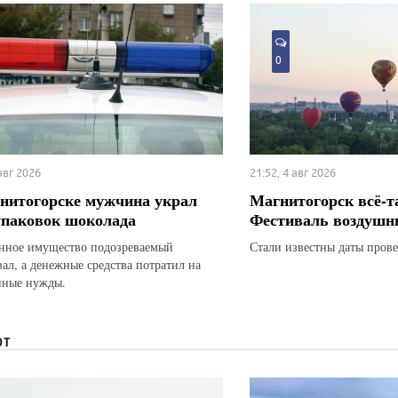
0
 авг 2026
21:52, 4 авг 2026
нитогорске мужчина украл
Магнитогорск всё-т
упаковок шоколада
Фестиваль воздушн
ное имущество подозреваемый
Стали известны даты прове
вал, а денежные средства потратил на
нные нужды.
ЮТ