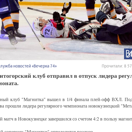
Служба новостей «Вечерка 74»
Прочитали: 8 5
тогорский клуб отправил в отпуск лидера регу
ионата.
ный клуб "Магнитка" вышел в 1/4 финала плей-офф ВХЛ. По
ва прошли лидера регулярного чемпионата новокузнецкий "Мет
й матч в Новокузнецке завершился со счетом 4:2 в пользу магни
й соперник "Магнитки" определится позднее.