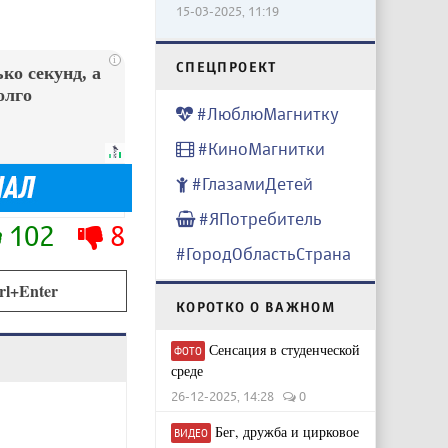
15-03-2025, 11:19
i
CПЕЦПРОЕКТ
ко секунд, а
олго
#ЛюблюМагнитку
#КиноМагнитки
#ГлазамиДетей
#ЯПотребитель
102
8
#ГородОбластьСтрана
rl+Enter
КОРОТКО О ВАЖНОМ
Сенсация в студенческой
ФОТО
среде
26-12-2025, 14:28
0
Бег, дружба и цирковое
ВИДЕО