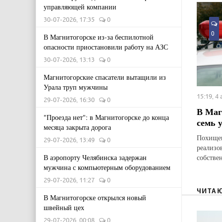
управляющей компании
30-07-2026, 17:35
0
0
В Магнитогорске из-за беспилотной
опасности приостановили работу на АЗС
30-07-2026, 13:13
0
Магнитогорские спасатели вытащили из
Урала труп мужчины
15:19, 4
29-07-2026, 16:30
0
В Маг
"Проезда нет": в Магнитогорске до конца
семь 
месяца закрыта дорога
Похищен
29-07-2026, 13:49
0
реализо
собстве
В аэропорту Челябинска задержан
мужчина с компьютерным оборудованием
29-07-2026, 11:27
0
ЧИТА
В Магнитогорске открылся новый
швейный цех
29-07-2026, 00:08
0