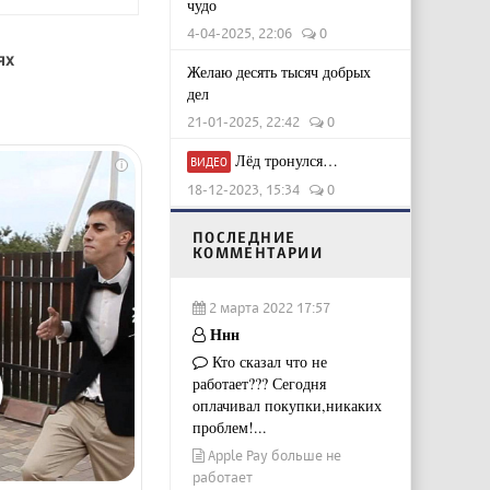
чудо
4-04-2025, 22:06
0
ях
Желаю десять тысяч добрых
дел
21-01-2025, 22:42
0
Лёд тронулся…
ВИДЕО
i
18-12-2023, 15:34
0
ПОСЛЕДНИЕ
КОММЕНТАРИИ
2 марта 2022 17:57
Ннн
Кто сказал что не
работает??? Сегодня
оплачивал покупки,никаких
проблем!...
Apple Pay больше не
работает