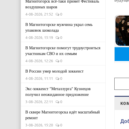
Магнитогорск всё-таки примет Фестиваль
воздушных шаров
4-08-2026, 21:52
0
В Магнитогорске мужчина украл семь
упаковок шоколада
4-08-2026, 15:19
0
В Магнитогорске помогут трудоустроиться
участникам СВО и их семьям
4-08-2026, 12:26
0
В России умер молодой хоккеист
4-08-2026, 11:11
0
Экс-хоккеист "Металлурга" Кузнецов
получил неожиданное предложение
3-08-2026, 22:11
0
КО
В сквере Магнитогорска идёт масштабный
ремонт
До
3-08-2026, 15:20
0