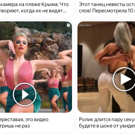
 камера на пляже Крыма: Что
Этот танец невесты ост
воряют, когда их не видят...
слов! Пересмотрела 10 
i
ереставая, это видео
Ролик длится пару секу
тришь не раз
будете в шоке от увид