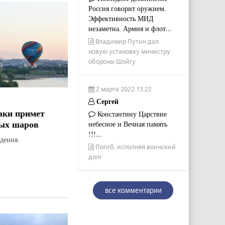
Россия говорит оружием.
Эффективность МИД
незаметна. Армия и флот...
Владимир Путин дал
новую установку министру
обороны Шойгу
2 марта 2022 13:22
Сергей
аки примет
Константину Царствие
ых шаров
небесное и Вечная память
!!!...
дения.
Погиб, исполняя воинский
долг
все комментарии