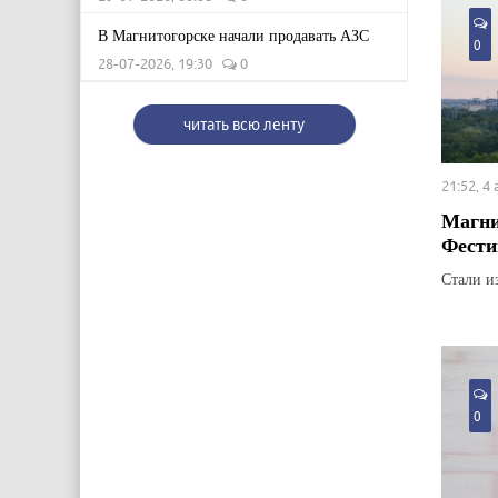
В Магнитогорске начали продавать АЗС
0
28-07-2026, 19:30
0
читать всю ленту
21:52, 4
Магни
Фести
Стали и
0