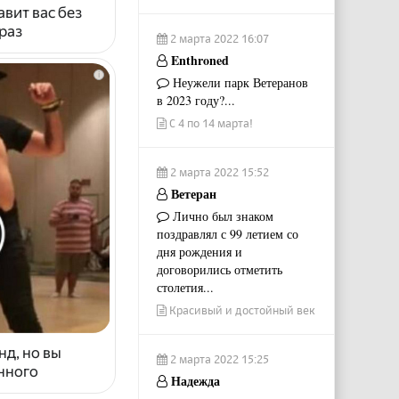
авит вас без
раз
2 марта 2022 16:07
Enthroned
i
Неужели парк Ветеранов
в 2023 году?...
С 4 по 14 марта!
2 марта 2022 15:52
Ветеран
Лично был знаком
поздравлял с 99 летием со
дня рождения и
договорились отметить
столетия...
Красивый и достойный век
нд, но вы
2 марта 2022 15:25
енного
Надежда