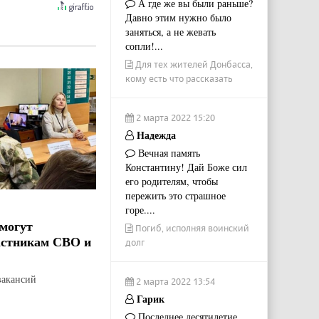
А где же вы были раньше?
Давно этим нужно было
заняться, а не жевать
сопли!...
Для тех жителей Донбасса,
кому есть что рассказать
2 марта 2022 15:20
Надежда
Вечная память
Константину! Дай Боже сил
его родителям, чтобы
пережить это страшное
горе....
могут
Погиб, исполняя воинский
астникам СВО и
долг
вакансий
2 марта 2022 13:54
Гарик
Последнее десятилетие