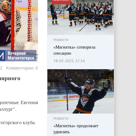
Новости
«Магнитка» сотворила
сенсацию
18-03-2025, 21:34
72 Комментарии: 0
лярного
допечные Евгения
аллург".
Новости
тогорского клуба.
«Магнитка» продолжает
удивлять