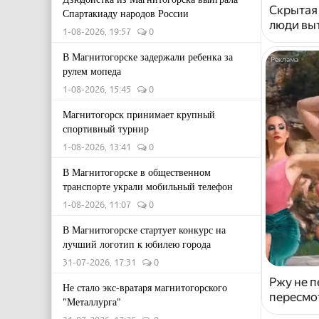
Скрытая
Спартакиаду народов России
люди выт
1-08-2026, 19:57
0
В Магнитогорске задержали ребенка за
рулем мопеда
1-08-2026, 15:45
0
Магнитогорск принимает крупный
спортивный турнир
1-08-2026, 13:41
0
В Магнитогорске в общественном
транспорте украли мобильный телефон
1-08-2026, 11:07
0
В Магнитогорске стартует конкурс на
лучший логотип к юбилею города
31-07-2026, 17:31
0
Ржу не п
Не стало экс-вратаря магнитогорского
пересмо
"Металлурга"