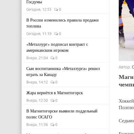
Госдумы
Сегодня, 12:53
0
В России изменились правила продажи
топлива
Сегодня, 11:19
0
«Металлург» подписал контракт с
американским игроком
Вчера, 21:04
0
Автор:
Сын воспитанника «Металлурга» решил
играть за Канаду
Магни
Вчера, 14:12
0
чемп
Жара вернётся в Магнитогорск
Хоккей
Вчера, 12:30
0
Полозо
В Магнитогорске выявили поддельный
полис ОСАГО
Седьмо
Вчера, 11:56
0
Будущи