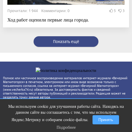
Прочитали: 1 944 Комментарии: 0
5
3
Ход работ оценили первые лица города.
Показать ещё
Полное или частичное воспроизведении материалов интернет-журнала «Вечерний
Магнитогорск» в печатном, электронном или ином виде возможна только с
письменного согласия, ссылка на интернет-журнал «Вечерний Магнитогорск»
(www.vecherka74.ru) обязательна. За достоверность фактов и сведений
ответственность несут авторы публикаций и рекламодатели. Редакция может не
разделять точку зрения автора.
Мы используем cookie для улучшения работы сайта. Находясь на
Ржу не переставая, это видео
i
данном сайте вы соглашаетесь с тем, что мы используем
пересмотришь не раз
Яндекс.Метрику и собираем cookie-файлы.
Принять
Подробнее
Подробнее