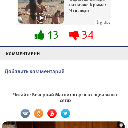
на пляже Крыма:
Что люди
вытворяют, когда
их не видят...
13
34
КОММЕНТАРИИ
Добавить комментарий
Читайте Вечерний Магнитогорск в социальных
сетях
i