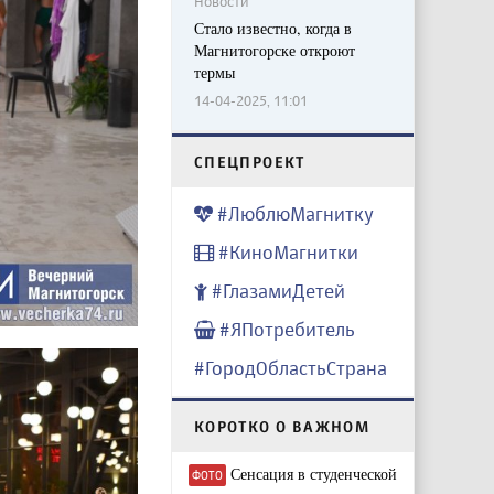
Новости
Стало известно, когда в
Магнитогорске откроют
термы
14-04-2025, 11:01
CПЕЦПРОЕКТ
#ЛюблюМагнитку
#КиноМагнитки
#ГлазамиДетей
#ЯПотребитель
#ГородОбластьСтрана
КОРОТКО О ВАЖНОМ
Сенсация в студенческой
ФОТО