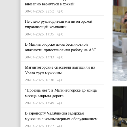
внезапно вернуться в хоккей
30-07-2026, 22:52
0
Не стало руководителя магнитогорской
управляющей компании
30-07-2026, 17:35
0
В Магнитогорске из-за беспилотной
опасности приостановили работу на АЗС
30-07-2026, 13:13
0
Магнитогорские спасатели вытащили из
Урала труп мужчины
29-07-2026, 16:30
0
"Проезда нет": в Магнитогорске до конца
месяца закрыта дорога
29-07-2026, 13:49
0
В аэропорту Челябинска задержан
мужчина с компьютерным оборудованием
29-07-2026, 11:27
0