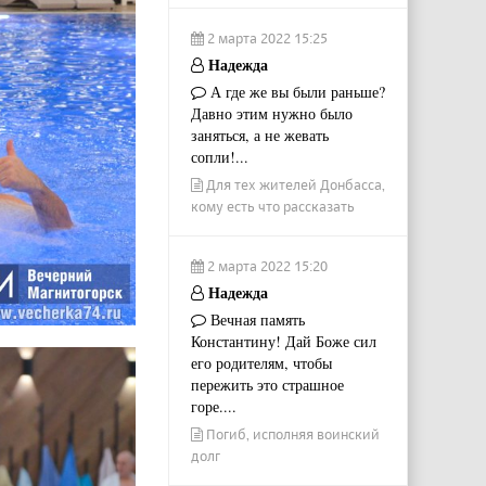
2 марта 2022 15:25
Надежда
А где же вы были раньше?
Давно этим нужно было
заняться, а не жевать
сопли!...
Для тех жителей Донбасса,
кому есть что рассказать
2 марта 2022 15:20
Надежда
Вечная память
Константину! Дай Боже сил
его родителям, чтобы
пережить это страшное
горе....
Погиб, исполняя воинский
долг