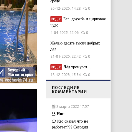
среде
26-12-2025, 14:28
0
Бег, дружба и цирковое
ВИДЕО
чудо
4-04-2025, 22:06
0
Желаю десять тысяч добрых
дел
21-01-2025, 22:42
0
Лёд тронулся…
ВИДЕО
18-12-2023, 15:34
0
ПОСЛЕДНИЕ
КОММЕНТАРИИ
2 марта 2022 17:57
Ннн
Кто сказал что не
работает??? Сегодня