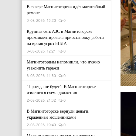
В сквере Магнитогорска идёт масштабный
ремонт
3-08-2026, 15:20
0
Крупная сеть АЗС в Магнитогорске
прокомментировала приостановку работы
на время угроз БПЛА
3-08-2026, 12:21
0
Магнитогорцам напомнили, что нужно
узаконить гаражи
3-08-2026, 11:30
0
"Проезда не будет": В Магнитогорске
изменится схема движения
2-08-2026, 21:32
0
В Магнитогорске вернули деньги,
украденные мошенниками
2-08-2026, 19:49
0
Малкин завоевал медаль по дзюдо на