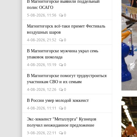
В Магнитогорске выявили поддельный
полис ОСАГО
5-08-2026, 11:56
0
Магнитогорск всё-таки примет Фестиваль
воздушных шаров
4-08-2026, 21:52
0
В Магнитогорске мужчина украл семь
упаковок шоколада
4-08-2026, 15:19
0
В Магнитогорске помогут трудоустроиться
участникам СВО и их семьям
4-08-2026, 12:26
0
В России умер молодой хоккеист
4-08-2026, 11:11
0
Экс-хоккеист "Металлурга" Кузнецов
получил неожиданное предложение
3-08-2026, 22:11
0