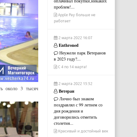
оплачивал покупки,никаких
проблем!...
Apple Pay больше не
работает
2 марта 2022 16:07
Enthroned
Неужели парк Ветеранов
в 2023 году?...
С 4 по 14 марта!
2 марта 2022 15:52
ь около 3 тысяч
Ветеран
Лично был знаком
поздравлял с 99 летием со
дня рождения и
договорились отметить
столетия...
Красивый и достойный век