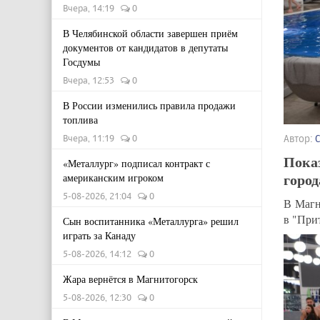
Вчера, 14:19
0
В Челябинской области завершен приём
документов от кандидатов в депутаты
Госдумы
Вчера, 12:53
0
В России изменились правила продажи
топлива
Вчера, 11:19
0
Автор:
Показ
«Металлург» подписал контракт с
город
американским игроком
5-08-2026, 21:04
0
В Магн
в "При
Сын воспитанника «Металлурга» решил
играть за Канаду
5-08-2026, 14:12
0
Жара вернётся в Магнитогорск
5-08-2026, 12:30
0