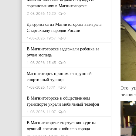
соревнованиях в Магнитогорске
2-08-2026, 15:23
0
Дзюдоистка из Магнитогорска выиграла
Спартакиаду народов России
1-08-2026, 19:57
0
В Магнитогорске задержали ребенка за
рулем мопеда
1-08-2026, 15:45
0
Магнитогорск принимает крупный
спортивный турнир
Это ун
1-08-2026, 13:41
0
челове
В Магнитогорске в общественном
транспорте украли мобильный телефон
1-08-2026, 11:07
0
В Магнитогорске стартует конкурс на
лучший логотип к юбилею города