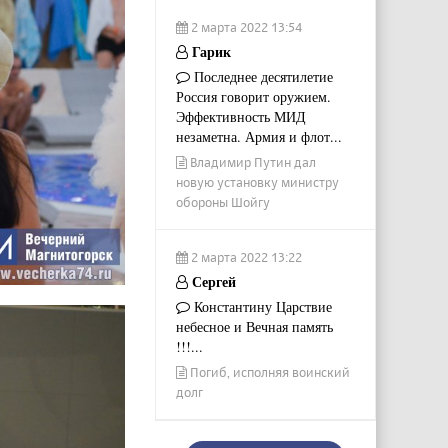
2 марта 2022 13:54
Гарик
Последнее десятилетие
Россия говорит оружием.
Эффективность МИД
незаметна. Армия и флот...
Владимир Путин дал
новую установку министру
обороны Шойгу
2 марта 2022 13:22
Сергей
Константину Царствие
небесное и Вечная память
!!!...
Погиб, исполняя воинский
долг