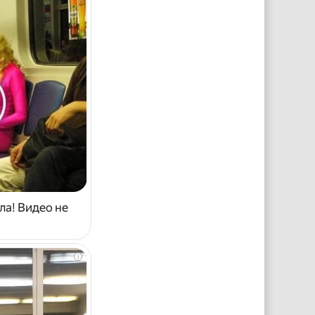
ла! Видео не
i