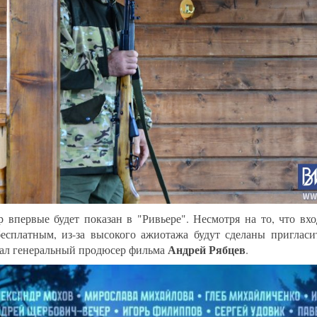
р впервые будет показан в "Ривьере". Несмотря на то, что вх
бесплатным, из-за высокого ажиотажа будут сделаны пригласи
Андрей Рябцев
зал генеральный продюсер фильма
.