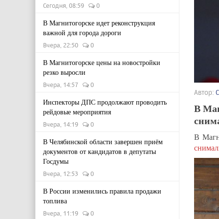
Сегодня, 08:59
0
В Магнитогорске идет реконструкция
важной для города дороги
Вчера, 22:50
0
В Магнитогорске цены на новостройки
резко выросли
Вчера, 14:57
0
Автор:
Инспекторы ДПС продолжают проводить
В Маг
рейдовые мероприятия
снима
Вчера, 14:19
0
В Магн
В Челябинской области завершен приём
снима
документов от кандидатов в депутаты
Госдумы
Вчера, 12:53
0
В России изменились правила продажи
топлива
Вчера, 11:19
0