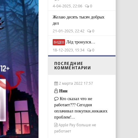
4-04-2025, 22:06
0
Желаю десять тысяч добрых
дел
21-01-2025, 22:42
0
Лёд тронулся…
ВИДЕО
18-12-2023, 15:34
0
ПОСЛЕДНИЕ
КОММЕНТАРИИ
2 марта 2022 17:57
Ннн
Кто сказал что не
работает??? Сегодня
оплачивал покупки,никаких
проблем!...
Apple Pay больше не
работает