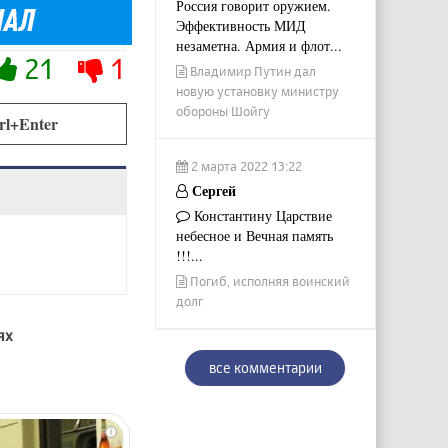
Россия говорит оружием.
Эффективность МИД
незаметна. Армия и флот...
21
1
Владимир Путин дал
новую установку министру
обороны Шойгу
rl+Enter
2 марта 2022 13:22
Сергей
Константину Царствие
небесное и Вечная память
!!!...
Погиб, исполняя воинский
долг
ях
все комментарии
i