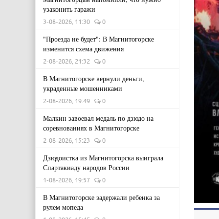
узаконить гаражи
3-08-2026, 11:30
0
"Проезда не будет": В Магнитогорске
изменится схема движения
2-08-2026, 21:32
0
В Магнитогорске вернули деньги,
украденные мошенниками
2-08-2026, 19:49
0
Малкин завоевал медаль по дзюдо на
соревнованиях в Магнитогорске
2-08-2026, 15:23
0
Дзюдоистка из Магнитогорска выиграла
Спартакиаду народов России
1-08-2026, 19:57
0
В Магнитогорске задержали ребенка за
рулем мопеда