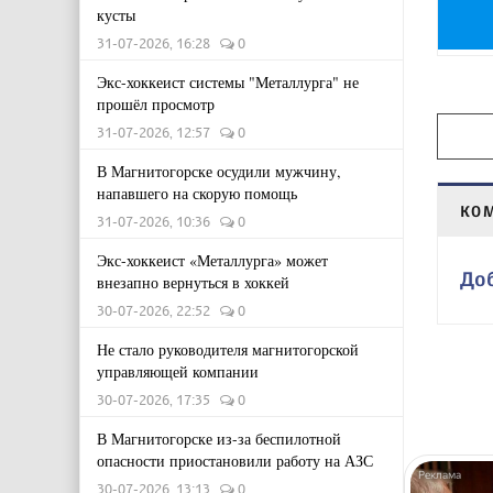
кусты
31-07-2026, 16:28
0
Экс-хоккеист системы "Металлурга" не
прошёл просмотр
31-07-2026, 12:57
0
В Магнитогорске осудили мужчину,
напавшего на скорую помощь
КО
31-07-2026, 10:36
0
Экс-хоккеист «Металлурга» может
До
внезапно вернуться в хоккей
30-07-2026, 22:52
0
Не стало руководителя магнитогорской
управляющей компании
30-07-2026, 17:35
0
В Магнитогорске из-за беспилотной
опасности приостановили работу на АЗС
30-07-2026, 13:13
0