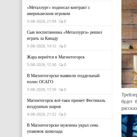
«Металлург» подписал контракт с
американским игроком
5-08-2026, 21:04
0
Сын воспитанника «Металлурга» решил
играть за Канаду
5-08-2026, 14:12
0
Жара вернётся в Магнитогорск
5-08-2026, 12:30
0
В Магнитогорске выявили поддельный
полис ОСАГО
5-08-2026, 11:56
0
Трейле
Магнитогорск всё-таки примет Фестиваль
будет 
воздушных шаров
расска
4-08-2026, 21:52
0
В Магнитогорске мужчина украл семь
упаковок шоколада