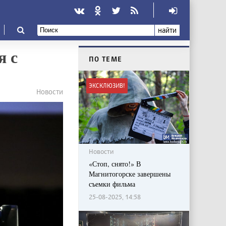
найти
я с
ПО ТЕМЕ
ЭКСКЛЮЗИВ!
Новости
Новости
«Стоп, снято!» В
Магнитогорске завершены
съемки фильма
25-08-2025, 14:58