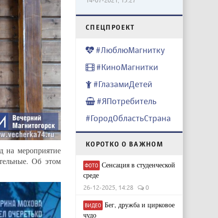
14-07-2021, 15:27
CПЕЦПРОЕКТ
#ЛюблюМагнитку
#КиноМагнитки
#ГлазамиДетей
#ЯПотребитель
#ГородОбластьСтрана
КОРОТКО О ВАЖНОМ
од на мероприятие
тельные. Об этом
Сенсация в студенческой
ФОТО
среде
26-12-2025, 14:28
0
Бег, дружба и цирковое
ВИДЕО
чудо