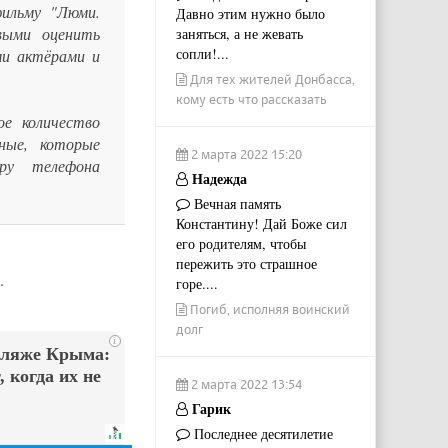
фильму "Люми.
Давно этим нужно было
выми оценить
заняться, а не жевать
сопли!...
ми актёрами и
Для тех жителей Донбасса,
кому есть что рассказать
е количество
ные, которые
2 марта 2022 15:20
ру телефона
Надежда
Вечная память
Константину! Дай Боже сил
его родителям, чтобы
пережить это страшное
.
горе....
Погиб, исполняя воинский
долг
i
пляже Крыма:
 когда их не
2 марта 2022 13:54
Гарик
Последнее десятилетие