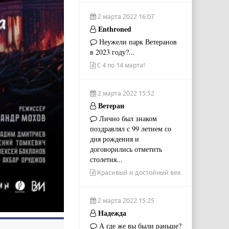
2 марта 2022 16:07
Enthroned
Неужели парк Ветеранов
в 2023 году?...
С 4 по 14 марта!
2 марта 2022 15:52
Ветеран
Лично был знаком
поздравлял с 99 летием со
дня рождения и
договорились отметить
столетия...
Красивый и достойный век
2 марта 2022 15:25
Надежда
А где же вы были раньше?