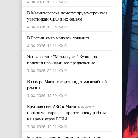
4-08-2026, 15:19
0
В Магнитогорске помогут трудоустроиться
участникам СВО и их семьям
4-08-2026, 12:26
0
В России умер молодой хоккеист
4-08-2026, 11:11
0
Экс-хоккеист "Металлурга" Кузнецов
получил неожиданное предложение
3-08-2026, 22:11
0
В сквере Магнитогорска идёт масштабный
ремонт
3-08-2026, 15:20
0
Крупная сеть АЗС в Магнитогорске
прокомментировала приостановку работы
на время угроз БПЛА
3-08-2026, 12:21
0
Магнитогорцам напомнили, что нужно