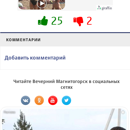
вытворяют, когда
их не видят...
25
2
КОММЕНТАРИИ
Добавить комментарий
Читайте Вечерний Магнитогорск в социальных
сетях
i