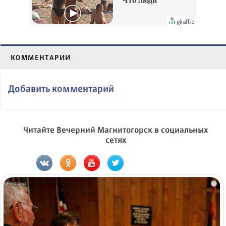
Что люди
вытворяют, когда
их не видят...
КОММЕНТАРИИ
Добавить комментарий
Читайте Вечерний Магнитогорск в социальных
сетях
i