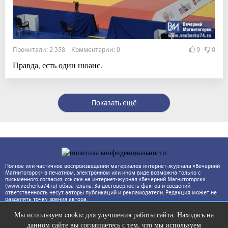
Прочитали: 2 358 Комментарии: 0
9
0
Правда, есть один нюанс.
Показать ещё
Полное или частичное воспроизведении материалов интернет-журнала «Вечерний
Магнитогорск» в печатном, электронном или ином виде возможна только с
письменного согласия, ссылка на интернет-журнал «Вечерний Магнитогорск»
(www.vecherka74.ru) обязательна. За достоверность фактов и сведений
ответственность несут авторы публикаций и рекламодатели. Редакция может не
разделять точку зрения автора.
Мы используем cookie для улучшения работы сайта. Находясь на
Ролик из Омска: вы будете смеяться
i
данном сайте вы соглашаетесь с тем, что мы используем
долго