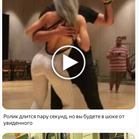
Ролик длится пару секунд, но вы будете в шоке от
увиденного
i