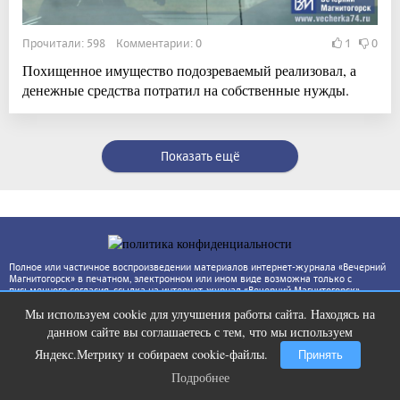
Прочитали: 598 Комментарии: 0
1
0
Похищенное имущество подозреваемый реализовал, а
денежные средства потратил на собственные нужды.
Показать ещё
Полное или частичное воспроизведении материалов интернет-журнала «Вечерний
Магнитогорск» в печатном, электронном или ином виде возможна только с
письменного согласия, ссылка на интернет-журнал «Вечерний Магнитогорск»
(www.vecherka74.ru) обязательна. За достоверность фактов и сведений
Мы используем cookie для улучшения работы сайта. Находясь на
ответственность несут авторы публикаций и рекламодатели. Редакция может не
Ржу не переставая, это видео
i
разделять точку зрения автора.
данном сайте вы соглашаетесь с тем, что мы используем
пересмотришь не раз
Яндекс.Метрику и собираем cookie-файлы.
Принять
Подробнее
Подробнее