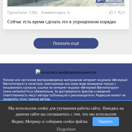
Прочитали: 1 092 Комментарии: 0
3
0
Сейчас есть время сделать это в упрощенном порядке
Показать ещё
Полное или частичное воспроизведении материалов интернет-журнала «Вечерний
Магнитогорск» в печатном, электронном или ином виде возможна только с
письменного согласия, ссылка на интернет-журнал «Вечерний Магнитогорск»
(www.vecherka74.ru) обязательна. За достоверность фактов и сведений
ответственность несут авторы публикаций и рекламодатели. Редакция может не
разделять точку зрения автора.
Мы используем cookie для улучшения работы сайта. Находясь на
Ролик из Омска: вы будете смеяться
i
данном сайте вы соглашаетесь с тем, что мы используем
долго
Яндекс.Метрику и собираем cookie-файлы.
Принять
Подробнее
Подробнее