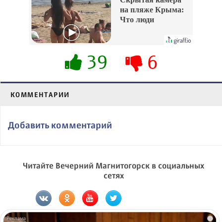
на пляже Крыма:
Что люди
вытворяют, когда
их не видят...
39
6
КОММЕНТАРИИ
Добавить комментарий
Читайте Вечерний Магнитогорск в социальных
сетях
i