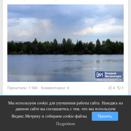
Прочитали: 1 560 Комментарии: 0
4
5
Синоптики рассказали, когда это произойдет.
Мы используем cookie для улучшения работы сайта. Находясь на
Этот трюк уничтожает грибок за 5
i
данном сайте вы соглашаетесь с тем, что мы используем
дней!
Яндекс.Метрику и собираем cookie-файлы.
Принять
Показать ещё
Подробнее
Подробнее