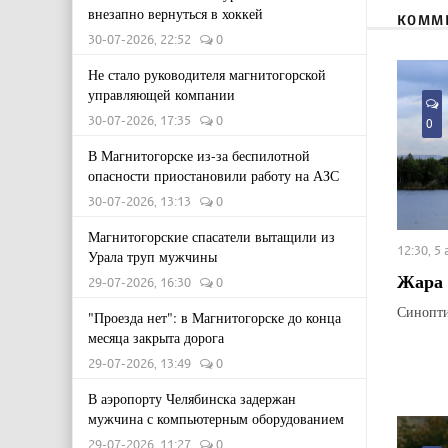
внезапно вернуться в хоккей
КОММ
30-07-2026, 22:52
0
Не стало руководителя магнитогорской
управляющей компании
30-07-2026, 17:35
0
0
В Магнитогорске из-за беспилотной
опасности приостановили работу на АЗС
30-07-2026, 13:13
0
Магнитогорские спасатели вытащили из
12:30, 5
Урала труп мужчины
Жара 
29-07-2026, 16:30
0
Синопти
"Проезда нет": в Магнитогорске до конца
месяца закрыта дорога
29-07-2026, 13:49
0
В аэропорту Челябинска задержан
мужчина с компьютерным оборудованием
29-07-2026, 11:27
0