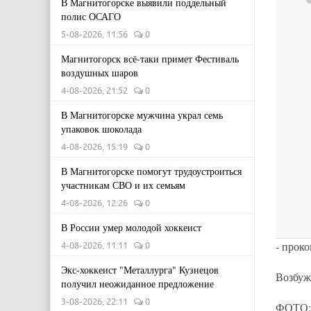
В Магнитогорске выявили поддельный
полис ОСАГО
5-08-2026, 11:56
0
Магнитогорск всё-таки примет Фестиваль
воздушных шаров
4-08-2026, 21:52
0
В Магнитогорске мужчина украл семь
упаковок шоколада
4-08-2026, 15:19
0
В Магнитогорске помогут трудоустроиться
участникам СВО и их семьям
4-08-2026, 12:26
0
В России умер молодой хоккеист
- прок
4-08-2026, 11:11
0
Экс-хоккеист "Металлурга" Кузнецов
Возбужд
получил неожиданное предложение
3-08-2026, 22:11
0
ФОТО: