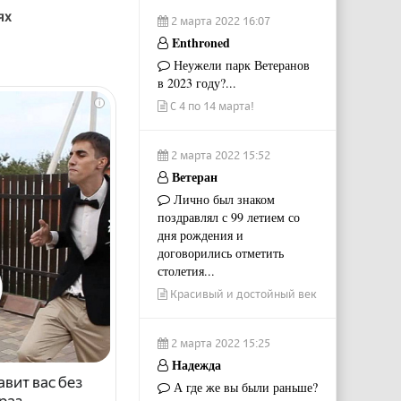
ях
2 марта 2022 16:07
Enthroned
Неужели парк Ветеранов
в 2023 году?...
i
С 4 по 14 марта!
2 марта 2022 15:52
Ветеран
Лично был знаком
поздравлял с 99 летием со
дня рождения и
договорились отметить
столетия...
Красивый и достойный век
2 марта 2022 15:25
Надежда
авит вас без
А где же вы были раньше?
раз