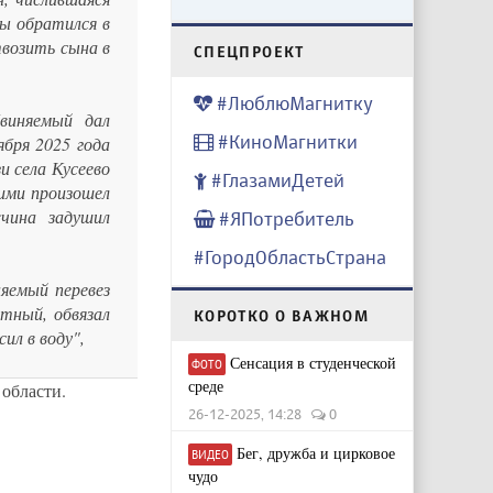
ны обратился в
твозить сына в
CПЕЦПРОЕКТ
#ЛюблюМагнитку
виняемый дал
#КиноМагнитки
ября 2025 года
и села Кусеево
#ГлазамиДетей
ими произошел
чина задушил
#ЯПотребитель
#ГородОбластьСтрана
няемый перевез
тный, обвязал
КОРОТКО О ВАЖНОМ
ил в воду",
Сенсация в студенческой
ФОТО
среде
области.
26-12-2025, 14:28
0
Бег, дружба и цирковое
ВИДЕО
чудо