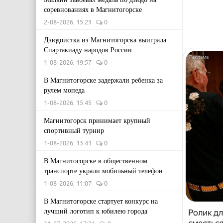
соревнованиях в Магнитогорске
2-08-2026, 15:23
0
Дзюдоистка из Магнитогорска выиграла
Спартакиаду народов России
1-08-2026, 19:57
0
В Магнитогорске задержали ребенка за
рулем мопеда
1-08-2026, 15:45
0
Магнитогорск принимает крупный
спортивный турнир
1-08-2026, 13:41
0
В Магнитогорске в общественном
транспорте украли мобильный телефон
1-08-2026, 11:07
0
В Магнитогорске стартует конкурс на
лучший логотип к юбилею города
Ролик дл
смеяться