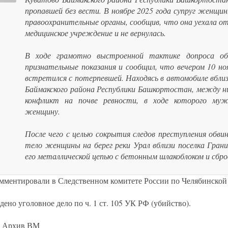
пропавшей без вести. В ноябре 2025 года супруг женщи
правоохранительные органы, сообщив, что она уехала о
медицинское учреждение и не вернулась.
В ходе грамотно выстроенной тактике допроса об
признательные показания и сообщил, что вечером 10 но
встретился с потерпевшей. Находясь в автомобиле вблиз
Баймакского района Республики Башкортостан, между н
конфликт на почве ревности, в ходе которого муж
женщину.
После чего с целью сокрытия следов преступления обви
тело женщины на берег реки Урал вблизи поселка Грани
его металлической цепью с бетонным шлакоблоком и сброс
омментировали в Следственном комитете России по Челябинской 
ено уголовное дело по ч. 1 ст. 105 УК РФ (убийство).
 Архив ВМ