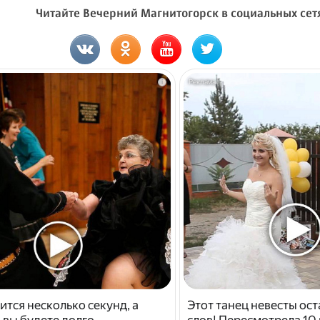
Читайте Вечерний Магнитогорск в социальных сет
i
ится несколько секунд, а
Этот танец невесты ост
 вы будете долго
слов! Пересмотрела 10 