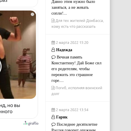
Давно этим нужно было
заняться, а не жевать
сопли!...
i
Для тех жителей Донбасса,
кому есть что рассказать
2 марта 2022 15:20
Надежда
Вечная память
Константину! Дай Боже сил
его родителям, чтобы
пережить это страшное
горе....
Погиб, исполняя воинский
долг
нд, но вы
2 марта 2022 13:54
енного
Гарик
Последнее десятилетие
Россия говорит оружием.