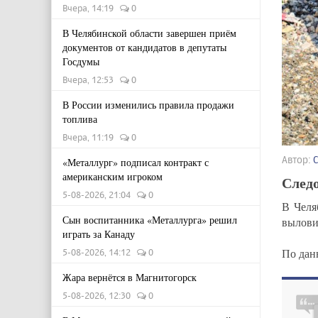
Вчера, 14:19
0
В Челябинской области завершен приём
документов от кандидатов в депутаты
Госдумы
Вчера, 12:53
0
В России изменились правила продажи
топлива
Вчера, 11:19
0
Автор:
«Металлург» подписал контракт с
американским игроком
Следо
5-08-2026, 21:04
0
В Челя
Сын воспитанника «Металлурга» решил
вылови
играть за Канаду
По дан
5-08-2026, 14:12
0
Жара вернётся в Магнитогорск
5-08-2026, 12:30
0