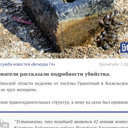
Служба новостей «Вечерка 74»
Прочитали: 3 
ватели рассказали подробности убийства.
бинской области недалеко от посёлка Гранитный в Кизильском
ли труп женщины.
ным правоохранительных структур, к нему на цепи был привяза
"Установлено, что погибшей является 42-летняя жител
Куватово Баймакского района Республики Башкортостан