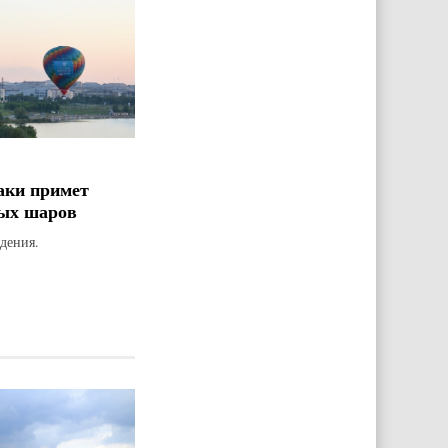
аки примет
ых шаров
дения.