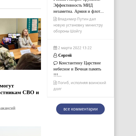
Эффективность МИД
незаметна. Армия и флот...
Владимир Путин дал
новую установку министру
обороны Шойгу
2 марта 2022 13:22
Сергей
Константину Царствие
небесное и Вечная память
!!!...
Погиб, исполняя воинский
могут
долг
астникам СВО и
вакансий
все комментарии