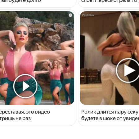
i
ереставая, это видео
Ролик длится пару секу
тришь не раз
будете в шоке от увид