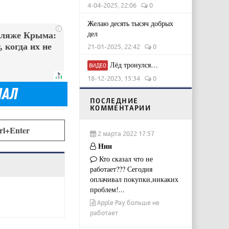
4-04-2025, 22:06
0
Желаю десять тысяч добрых
i
дел
пляже Крыма:
 когда их не
21-01-2025, 22:42
0
Лёд тронулся…
ВИДЕО
18-12-2023, 15:34
0
ПОСЛЕДНИЕ
КОММЕНТАРИИ
rl+Enter
2 марта 2022 17:57
Ннн
Кто сказал что не
работает??? Сегодня
оплачивал покупки,никаких
проблем!...
Apple Pay больше не
работает