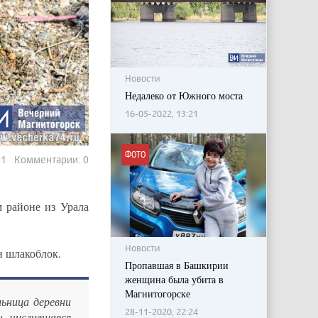
Новости
Недалеко от Южного моста
16-05-2022, 13:21
ФОТО
261 Комментарии: 0
 районе из Урала
Новости
н шлакоблок.
Пропавшая в Башкирии
женщина была убита в
Магнитогорске
ьница деревни
28-11-2020, 22:24
, числившаяся