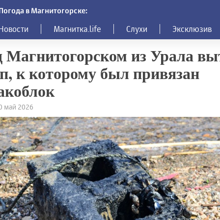
Погода в Магнитогорске:
Новости
Магнитка.life
Слухи
Эксклюзив
 Магнитогорском из Урала в
п, к которому был привязан
акоблок
20 май 2026