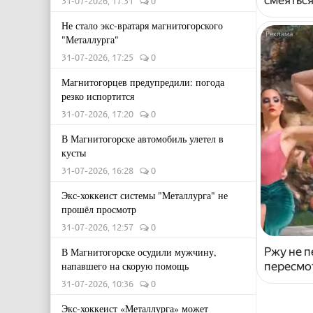
31-07-2026, 17:31
0
Не стало экс-вратаря магнитогорского
"Металлурга"
31-07-2026, 17:25
0
Магнитогорцев предупредили: погода
резко испортится
31-07-2026, 17:20
0
В Магнитогорске автомобиль улетел в
кусты
31-07-2026, 16:28
0
Экс-хоккеист системы "Металлурга" не
прошёл просмотр
31-07-2026, 12:57
0
Ржу не п
В Магнитогорске осудили мужчину,
пересмо
напавшего на скорую помощь
31-07-2026, 10:36
0
Экс-хоккеист «Металлурга» может