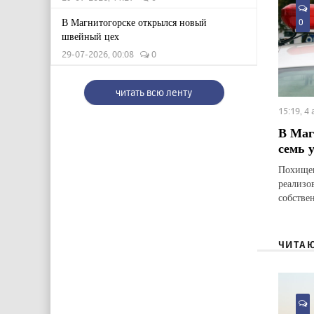
В Магнитогорске открылся новый
0
швейный цех
29-07-2026, 00:08
0
читать всю ленту
15:19, 4
В Маг
семь 
Похищен
реализо
собстве
ЧИТА