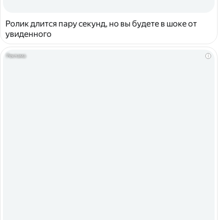
Ролик длится пару секунд, но вы будете в шоке от
увиденного
i