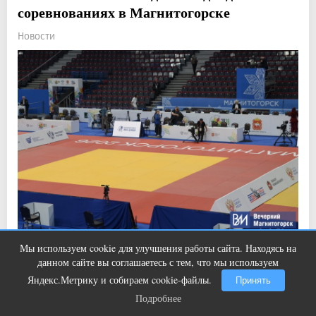
соревнованиях в Магнитогорске
Новости
Мы используем cookie для улучшения работы сайта. Находясь на
Прочитали: 2 365 Комментарии: 0
9
0
Ролик из Омска: вы будете смеяться
i
данном сайте вы соглашаетесь с тем, что мы используем
долго
Правда, есть один нюанс.
Яндекс.Метрику и собираем cookie-файлы.
Принять
Подробнее
Подробнее