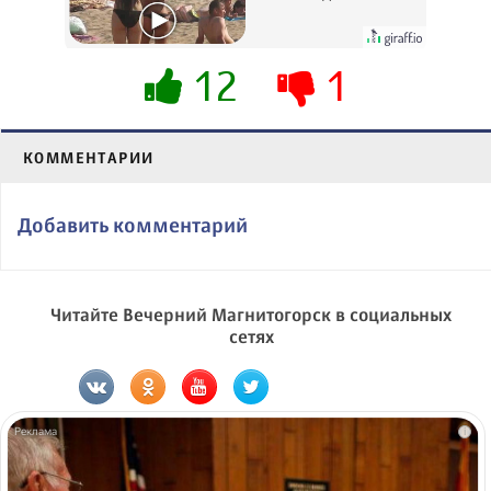
вытворяют, когда
их не видят...
12
1
КОММЕНТАРИИ
Добавить комментарий
Читайте Вечерний Магнитогорск в социальных
сетях
i