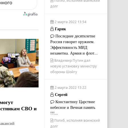
Погиб, исполняя воинский
енного
долг
2 марта 2022 13:54
Гарик
Последнее десятилетие
Россия говорит оружием.
Эффективность МИД
незаметна. Армия и флот...
Владимир Путин дал
новую установку министру
обороны Шойгу
2 марта 2022 13:22
Сергей
могут
Константину Царствие
небесное и Вечная память
астникам СВО и
!!!...
Погиб, исполняя воинский
вакансий
долг