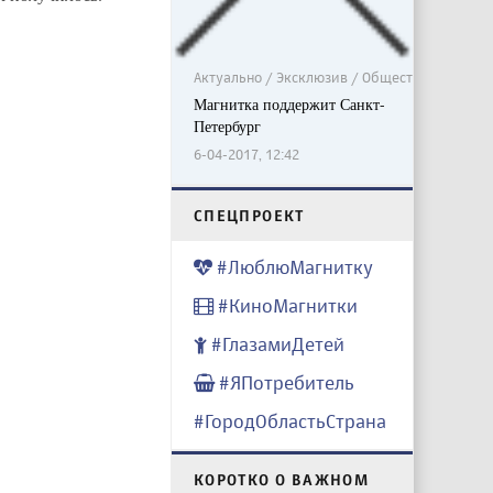
Актуально / Эксклюзив / Общество
Магнитка поддержит Санкт-
Петербург
6-04-2017, 12:42
CПЕЦПРОЕКТ
#ЛюблюМагнитку
#КиноМагнитки
#ГлазамиДетей
#ЯПотребитель
#ГородОбластьСтрана
КОРОТКО О ВАЖНОМ