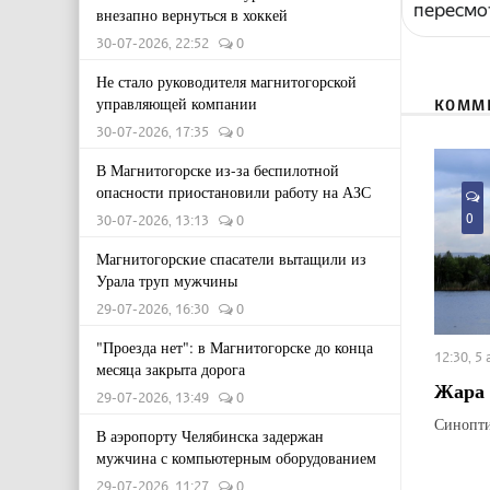
пересмо
внезапно вернуться в хоккей
30-07-2026, 22:52
0
Не стало руководителя магнитогорской
управляющей компании
КОММ
30-07-2026, 17:35
0
В Магнитогорске из-за беспилотной
опасности приостановили работу на АЗС
0
30-07-2026, 13:13
0
Магнитогорские спасатели вытащили из
Урала труп мужчины
29-07-2026, 16:30
0
"Проезда нет": в Магнитогорске до конца
12:30, 5
месяца закрыта дорога
Жара 
29-07-2026, 13:49
0
Синопти
В аэропорту Челябинска задержан
мужчина с компьютерным оборудованием
29-07-2026, 11:27
0