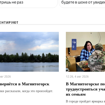
тришь не раз
будете в шоке от увид
ЕНТИРУЮТ
0
 авг 2026
12:26, 4 авг 2026
вернётся в Магнитогорск
В Магнитогорске по
трудоустроиться уч
ки рассказали, когда это произойдет.
их семьям
В городе пройдет ярмарка 