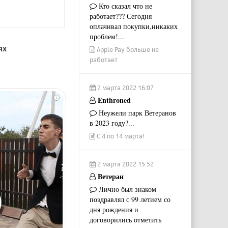
Кто сказал что не
работает??? Сегодня
оплачивал покупки,никаких
проблем!...
ях
Apple Pay больше не
работает
2 марта 2022 16:07
i
Enthroned
Неужели парк Ветеранов
в 2023 году?...
С 4 по 14 марта!
2 марта 2022 15:52
Ветеран
Лично был знаком
поздравлял с 99 летием со
дня рождения и
договорились отметить