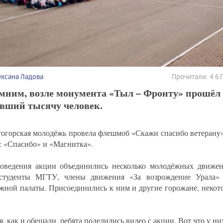
Оксана Ладова
Прочитали: 4 6
мним, возле монумента «Тыл – Фронту» прошёл
авший тысячу человек.
огорская молодёжь провела флешмоб «Скажи спасибо ветерану»
а: «Спасибо» и «Магнитка».
оведения акции объединились несколько молодёжных движен
 студенты МГТУ, члены движения «За возрождение Урала»
жной палаты. Присоединились к ним и другие горожане, некот
, как и обещали, ребята поделились видео с акции. Вот что у ни