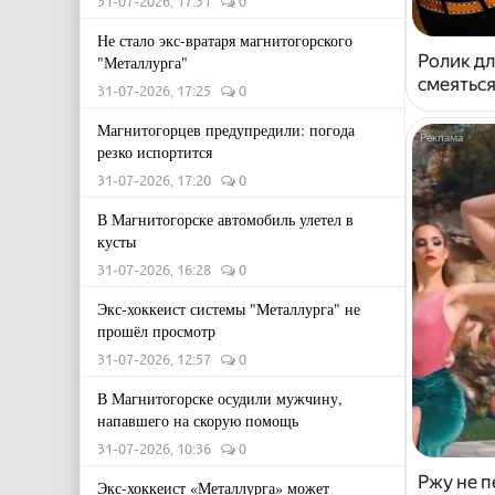
31-07-2026, 17:31
0
Не стало экс-вратаря магнитогорского
Ролик дл
"Металлурга"
смеяться
31-07-2026, 17:25
0
Магнитогорцев предупредили: погода
резко испортится
31-07-2026, 17:20
0
В Магнитогорске автомобиль улетел в
кусты
31-07-2026, 16:28
0
Экс-хоккеист системы "Металлурга" не
прошёл просмотр
31-07-2026, 12:57
0
В Магнитогорске осудили мужчину,
напавшего на скорую помощь
31-07-2026, 10:36
0
Ржу не п
Экс-хоккеист «Металлурга» может