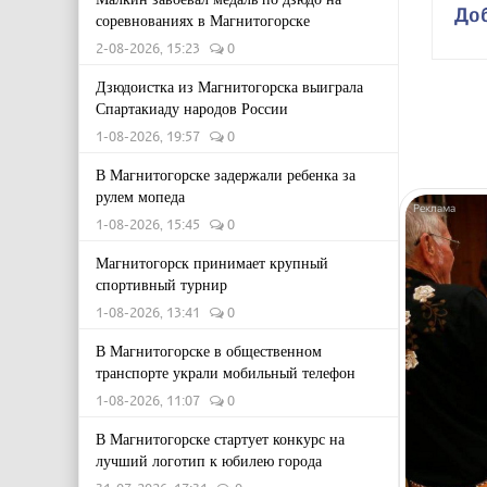
До
соревнованиях в Магнитогорске
2-08-2026, 15:23
0
Дзюдоистка из Магнитогорска выиграла
Спартакиаду народов России
1-08-2026, 19:57
0
В Магнитогорске задержали ребенка за
рулем мопеда
1-08-2026, 15:45
0
Магнитогорск принимает крупный
спортивный турнир
1-08-2026, 13:41
0
В Магнитогорске в общественном
транспорте украли мобильный телефон
1-08-2026, 11:07
0
В Магнитогорске стартует конкурс на
лучший логотип к юбилею города