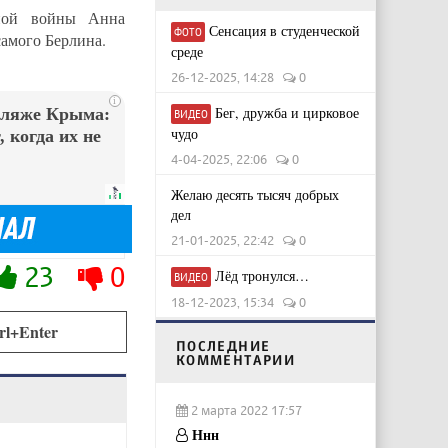
нной войны Анна
Сенсация в студенческой
ФОТО
самого Берлина.
среде
26-12-2025, 14:28
0
i
Бег, дружба и цирковое
пляже Крыма:
ВИДЕО
чудо
 когда их не
4-04-2025, 22:06
0
Желаю десять тысяч добрых
дел
21-01-2025, 22:42
0
23
0
Лёд тронулся…
ВИДЕО
18-12-2023, 15:34
0
rl+Enter
ПОСЛЕДНИЕ
КОММЕНТАРИИ
2 марта 2022 17:57
Ннн