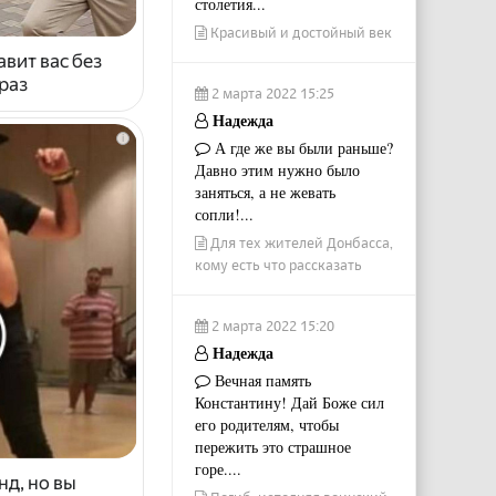
столетия...
Красивый и достойный век
авит вас без
раз
2 марта 2022 15:25
Надежда
i
А где же вы были раньше?
Давно этим нужно было
заняться, а не жевать
сопли!...
Для тех жителей Донбасса,
кому есть что рассказать
2 марта 2022 15:20
Надежда
Вечная память
Константину! Дай Боже сил
его родителям, чтобы
пережить это страшное
горе....
нд, но вы