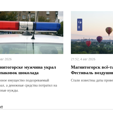
0
 авг 2026
21:52, 4 авг 2026
нитогорске мужчина украл
Магнитогорск всё-т
упаковок шоколада
Фестиваль воздушн
ное имущество подозреваемый
Стали известны даты прове
вал, а денежные средства потратил на
нные нужды.
ЮТ