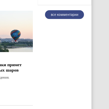
все комментарии
аки примет
ых шаров
дения.