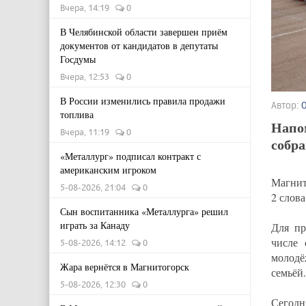
Вчера, 14:19
0
В Челябинской области завершен приём
документов от кандидатов в депутаты
Госдумы
Вчера, 12:53
0
В России изменились правила продажи
Автор:
топлива
Напо
Вчера, 11:19
0
собр
«Металлург» подписал контракт с
американским игроком
Магнит
5-08-2026, 21:04
0
2 слов
Сын воспитанника «Металлурга» решил
играть за Канаду
Для пр
числе
5-08-2026, 14:12
0
молодё
Жара вернётся в Магнитогорск
семьёй.
5-08-2026, 12:30
0
Сегодня