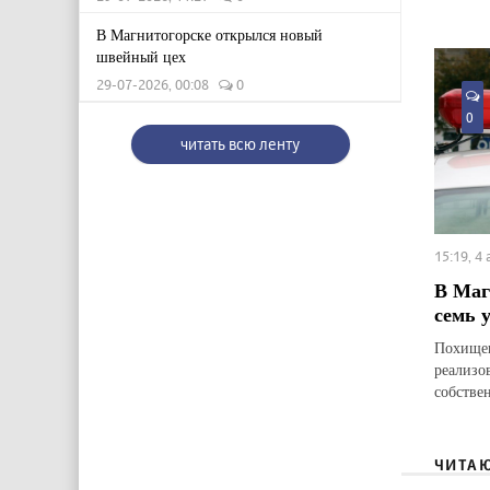
В Магнитогорске открылся новый
швейный цех
29-07-2026, 00:08
0
0
читать всю ленту
15:19, 4
В Маг
семь 
Похищен
реализо
собстве
ЧИТА