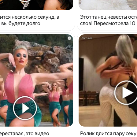
ится несколько секунд, а
Этот танец невесты ост
 вы будете долго
слов! Пересмотрела 10 
i
ереставая, это видео
Ролик длится пару секу