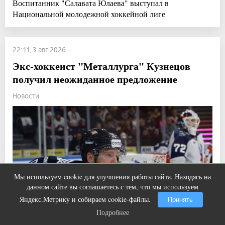
Воспитанник "Салавата Юлаева" выступал в
Национальной молодежной хоккейной лиге
22:11, 3 авг 2026
Экс-хоккеист "Металлурга" Кузнецов
получил неожиданное предложение
Новости
Мы используем cookie для улучшения работы сайта. Находясь на
Лучшая нейросеть для создания
i
данном сайте вы соглашаетесь с тем, что мы используем
видео
Яндекс.Метрику и собираем cookie-файлы.
Принять
Подробнее
Подробнее