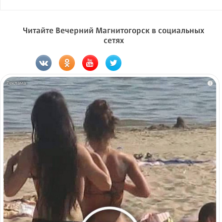
Читайте Вечерний Магнитогорск в социальных
сетях
i