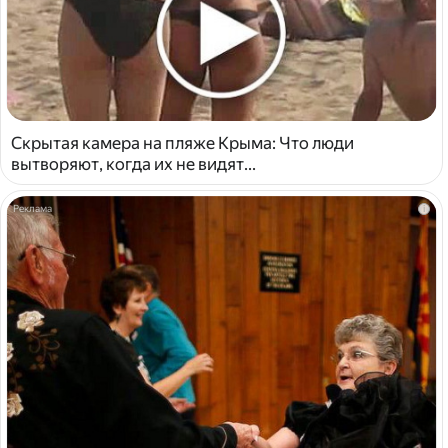
Скрытая камера на пляже Крыма: Что люди
вытворяют, когда их не видят...
i