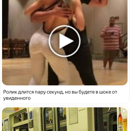
Ролик длится пару секунд, но вы будете в шоке от
увиденного
i