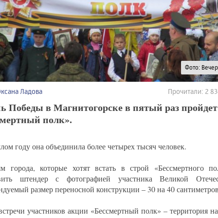
Фото: Вече
Оксана Ладова
Прочитали: 2 8
ь Победы в Магнитогорске в пятый раз пройдет
смертный полк».
лом году она объединила более четырех тысяч человек.
м города, которые хотят встать в строй «Бессмертного по
овить штендер с фотографией участника Великой Отече
ндуемый размер переносной конструкции – 30 на 40 сантиметров
встречи участников акции «Бессмертный полк» – территория н