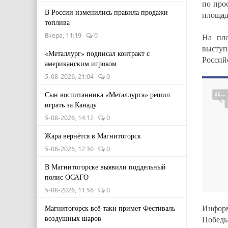
по про
В России изменились правила продажи
площад
топлива
Вчера, 11:19
0
На пло
выступ
«Металлург» подписал контракт с
Россий
американским игроком
5-08-2026, 21:04
0
Сын воспитанника «Металлурга» решил
играть за Канаду
5-08-2026, 14:12
0
Жара вернётся в Магнитогорск
5-08-2026, 12:30
0
В Магнитогорске выявили поддельный
полис ОСАГО
5-08-2026, 11:56
0
Инфор
Магнитогорск всё-таки примет Фестиваль
воздушных шаров
Побед