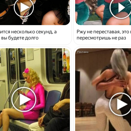
ится несколько секунд, а
Ржу не переставая, это
 вы будете долго
пересмотришь не раз
i