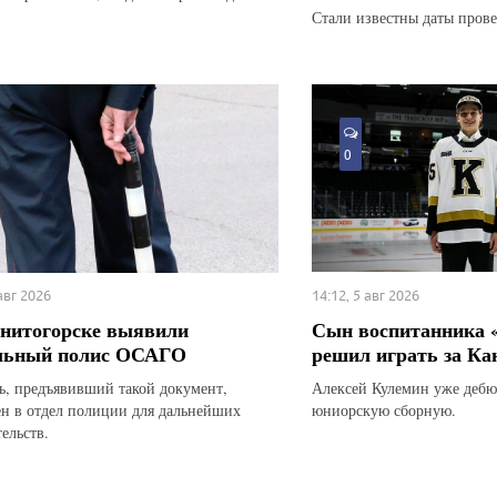
Стали известны даты прове
0
 авг 2026
14:12, 5 авг 2026
нитогорске выявили
Сын воспитанника 
льный полис ОСАГО
решил играть за Ка
ь, предъявивший такой документ,
Алексей Кулемин уже дебю
ен в отдел полиции для дальнейших
юниорскую сборную.
ельств.