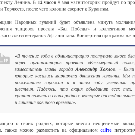
12 часов
спекту Ленина. В
9 мая магнитогорцы пройдут по про
и Торжеств, после чего колонна свернет к Курантам.
щади Народных гуляний будет объявлена минута молчания,
ления танцоров проекта «Бал Победы» и коллективов мес
ского союза ветеранов Афганистана. Концертная программа начн
«В течение года в администрацию поступало много бла
адрес организаторов проекта «Бессмертный полк
заместитель главы города
Александр Хохлов
. – Были
которые касались маршрута движения колонны. Мы п
пожеланиям горожан и в этом году увеличили п
шествия. Надеюсь, что акция объединит всех тех,
хранит память о своих родных, которые достойно вынес
и лишения военного времени».
мацию о своих родных, которые внесли неоценимый вклад
ы, также можно разместить на официальном
сайте
патриотич