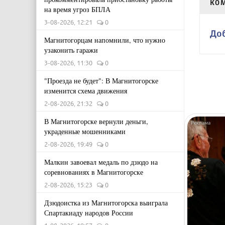
КО
на время угроз БПЛА
3-08-2026, 12:21
0
До
Магнитогорцам напомнили, что нужно
узаконить гаражи
3-08-2026, 11:30
0
"Проезда не будет": В Магнитогорске
изменится схема движения
2-08-2026, 21:32
0
В Магнитогорске вернули деньги,
украденные мошенниками
2-08-2026, 19:49
0
Малкин завоевал медаль по дзюдо на
соревнованиях в Магнитогорске
2-08-2026, 15:23
0
Дзюдоистка из Магнитогорска выиграла
Спартакиаду народов России