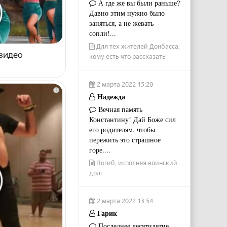
А где же вы были раньше?
Давно этим нужно было
заняться, а не жевать
сопли!...
Для тех жителей Донбасса,
 видео
кому есть что рассказать
2 марта 2022 15:20
i
Надежда
Вечная память
Константину! Дай Боже сил
его родителям, чтобы
пережить это страшное
горе....
Погиб, исполняя воинский
долг
2 марта 2022 13:54
Гарик
Последнее десятилетие