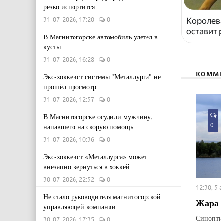
резко испортится
31-07-2026, 17:20
0
Королева
оставит
В Магнитогорске автомобиль улетел в
кусты
31-07-2026, 16:28
0
КОММ
Экс-хоккеист системы "Металлурга" не
прошёл просмотр
31-07-2026, 12:57
0
В Магнитогорске осудили мужчину,
0
напавшего на скорую помощь
31-07-2026, 10:36
0
Экс-хоккеист «Металлурга» может
внезапно вернуться в хоккей
30-07-2026, 22:52
0
12:30, 5
Не стало руководителя магнитогорской
Жара 
управляющей компании
Синопти
30-07-2026, 17:35
0