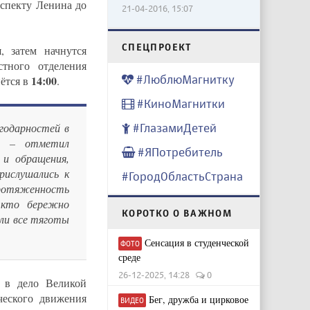
спекту Ленина до
21-04-2016, 15:07
CПЕЦПРОЕКТ
 затем начнутся
тного отделения
#ЛюблюМагнитку
14:00
ётся в
.
#КиноМагнитки
#ГлазамиДетей
годарностей в
», – отметил
#ЯПотребитель
 и обращения,
рислушались к
#ГородОбластьСтрана
ротяженность
 кто бережно
КОРОТКО О ВАЖНОМ
ли все тяготы
Сенсация в студенческой
ФОТО
среде
26-12-2025, 14:28
0
 в дело Великой
еского движения
Бег, дружба и цирковое
ВИДЕО