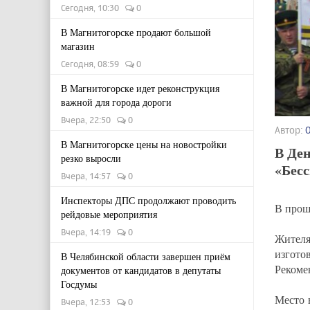
Сегодня, 10:30
0
В Магнитогорске продают большой
магазин
Сегодня, 08:59
0
В Магнитогорске идет реконструкция
важной для города дороги
Вчера, 22:50
0
Автор:
В Магнитогорске цены на новостройки
В Ден
резко выросли
«Бес
Вчера, 14:57
0
Инспекторы ДПС продолжают проводить
В прош
рейдовые мероприятия
Вчера, 14:19
0
Жителя
изгот
В Челябинской области завершен приём
Рекоме
документов от кандидатов в депутаты
Госдумы
Место 
Вчера, 12:53
0