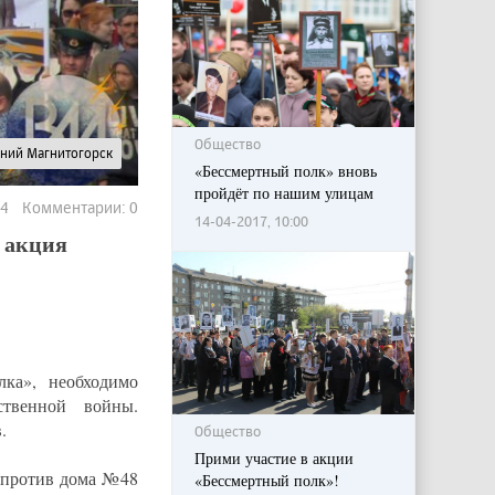
Общество
рний Магнитогорск
«Бессмертный полк» вновь
пройдёт по нашим улицам
34 Комментарии: 0
14-04-2017, 10:00
 акция
лка», необходимо
ственной войны.
.
Общество
Прими участие в акции
апротив дома №48
«Бессмертный полк»!