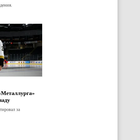
дения.
«Металлурга»
наду
тировал за