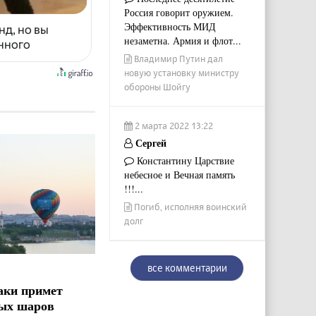
Россия говорит оружием.
Эффективность МИД
нд, но вы
незаметна. Армия и флот...
енного
Владимир Путин дал
новую установку министру
обороны Шойгу
2 марта 2022 13:22
Сергей
Константину Царствие
небесное и Вечная память
!!!...
Погиб, исполняя воинский
долг
все комментарии
аки примет
ых шаров