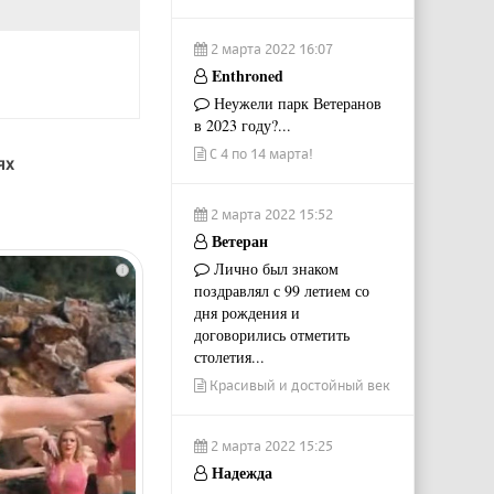
2 марта 2022 16:07
Enthroned
Неужели парк Ветеранов
в 2023 году?...
С 4 по 14 марта!
ях
2 марта 2022 15:52
Ветеран
Лично был знаком
i
поздравлял с 99 летием со
дня рождения и
договорились отметить
столетия...
Красивый и достойный век
2 марта 2022 15:25
Надежда