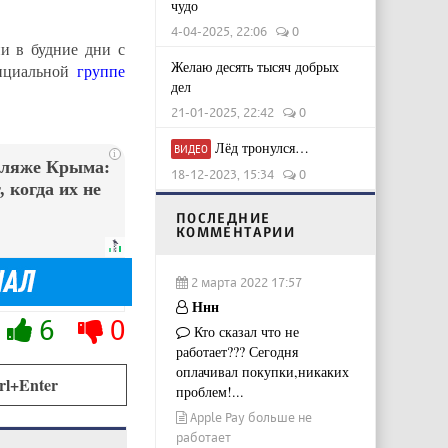
чудо
4-04-2025, 22:06
0
и в будние дни с
Желаю десять тысяч добрых
фициальной
группе
дел
21-01-2025, 22:42
0
Лёд тронулся…
ВИДЕО
i
пляже Крыма:
18-12-2023, 15:34
0
 когда их не
ПОСЛЕДНИЕ
КОММЕНТАРИИ
2 марта 2022 17:57
Ннн
6
0
Кто сказал что не
работает??? Сегодня
оплачивал покупки,никаких
rl+Enter
проблем!...
Apple Pay больше не
работает