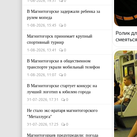
1-08-2026, 19:57
0
В Магнитогорске задержали ребенка за
рулем мопеда
1-08-2026, 15:45
0
Ролик дл
Магнитогорск принимает крупный
смеяться
спортивный турнир
1-08-2026, 13:41
0
В Магнитогорске в общественном
транспорте украли мобильный телефон
1-08-2026, 11:07
0
В Магнитогорске стартует конкурс на
лучший логотип к юбилею города
31-07-2026, 17:31
0
Не стало экс-вратаря магнитогорского
"Металлурга"
31-07-2026, 17:25
0
Магнитогорцев предупредили: погода