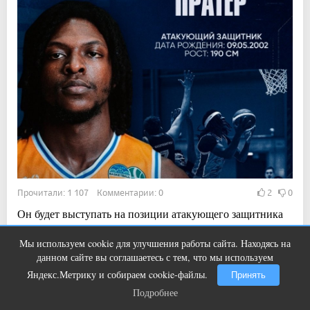
Прочитали: 1 107 Комментарии: 0
2
0
Он будет выступать на позиции атакующего защитника
Мы используем cookie для улучшения работы сайта. Находясь на
Ролик длится пару секунд, но вы
i
данном сайте вы соглашаетесь с тем, что мы используем
будете в шоке от увиденного
14:12, 5 авг 2026
Яндекс.Метрику и собираем cookie-файлы.
Принять
Сын воспитанника «Металлурга» решил
Подробнее
Подробнее
играть за Канаду