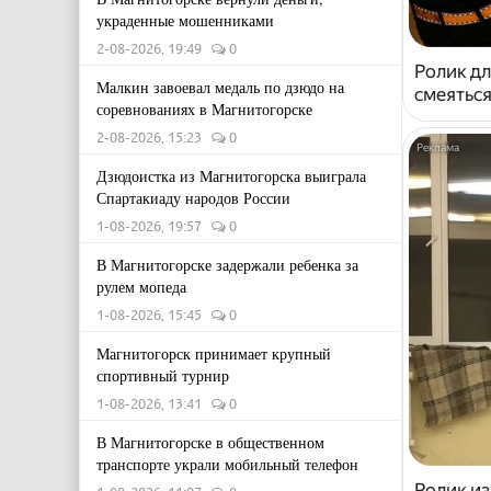
украденные мошенниками
2-08-2026, 19:49
0
Ролик дл
Малкин завоевал медаль по дзюдо на
смеяться
соревнованиях в Магнитогорске
2-08-2026, 15:23
0
Дзюдоистка из Магнитогорска выиграла
Спартакиаду народов России
1-08-2026, 19:57
0
В Магнитогорске задержали ребенка за
рулем мопеда
1-08-2026, 15:45
0
Магнитогорск принимает крупный
спортивный турнир
1-08-2026, 13:41
0
В Магнитогорске в общественном
транспорте украли мобильный телефон
Ролик из