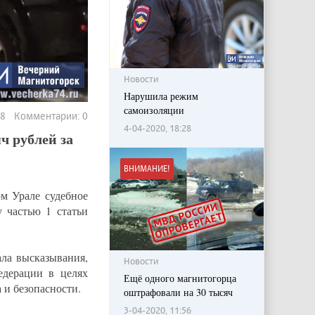
Новости
Нарушила режим
самоизоляции
08 Комментарии: 0
4-04-2020, 18:28
ч рублей за
ВНИМАНИЕ!
м Урале судебное
 частью 1 статьи
ала высказывания,
Новости
дерации в целях
Ещё одного магнитогорца
 и безопасности.
оштрафовали на 30 тысяч
3-04-2020, 11:56