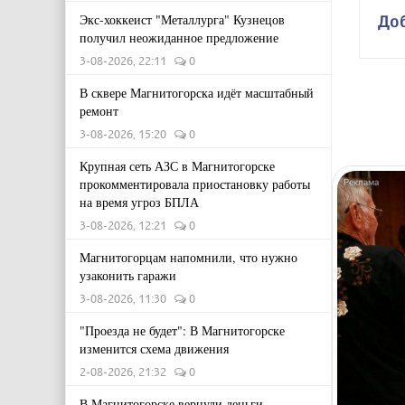
Экс-хоккеист "Металлурга" Кузнецов
До
получил неожиданное предложение
3-08-2026, 22:11
0
В сквере Магнитогорска идёт масштабный
ремонт
3-08-2026, 15:20
0
Крупная сеть АЗС в Магнитогорске
прокомментировала приостановку работы
на время угроз БПЛА
3-08-2026, 12:21
0
Магнитогорцам напомнили, что нужно
узаконить гаражи
3-08-2026, 11:30
0
"Проезда не будет": В Магнитогорске
изменится схема движения
2-08-2026, 21:32
0
В Магнитогорске вернули деньги,