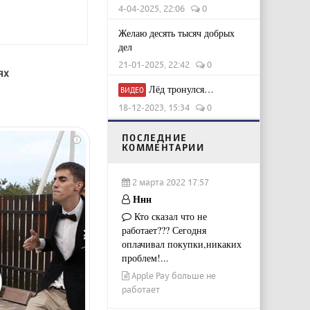
4-04-2025, 22:06
0
Желаю десять тысяч добрых
дел
21-01-2025, 22:42
0
ях
Лёд тронулся…
ВИДЕО
18-12-2023, 15:34
0
ПОСЛЕДНИЕ
i
КОММЕНТАРИИ
2 марта 2022 17:57
Ннн
Кто сказал что не
работает??? Сегодня
оплачивал покупки,никаких
проблем!...
Apple Pay больше не
работает