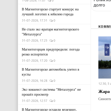
1-08-2026, 11:07
0
долго
В Магнитогорске стартует конкурс на
лучший логотип к юбилею города
31-07-2026, 17:31
0
КОММ
Не стало экс-вратаря магнитогорского
"Металлурга"
31-07-2026, 17:25
0
Магнитогорцев предупредили: погода
0
резко испортится
31-07-2026, 17:20
0
В Магнитогорске автомобиль улетел в
кусты
31-07-2026, 16:28
0
12:30, 5
Экс-хоккеист системы "Металлурга" не
Жара 
прошёл просмотр
Синопти
31-07-2026, 12:57
0
В Магнитогорске осудили мужчину,