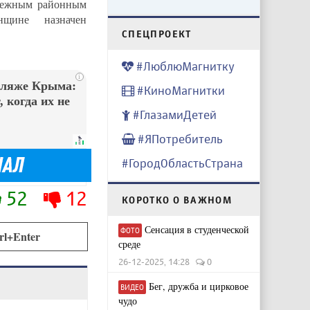
ережным районным
нщине назначен
CПЕЦПРОЕКТ
#ЛюблюМагнитку
i
пляже Крыма:
#КиноМагнитки
 когда их не
#ГлазамиДетей
#ЯПотребитель
#ГородОбластьСтрана
52
12
КОРОТКО О ВАЖНОМ
Сенсация в студенческой
ФОТО
rl+Enter
среде
26-12-2025, 14:28
0
Бег, дружба и цирковое
ВИДЕО
чудо