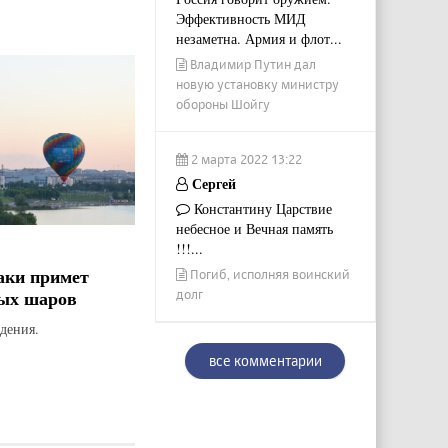
Эффективность МИД
незаметна. Армия и флот...
Владимир Путин дал
новую установку министру
обороны Шойгу
2 марта 2022 13:22
Сергей
Константину Царствие
небесное и Вечная память
!!!...
аки примет
Погиб, исполняя воинский
ых шаров
долг
дения.
все комментарии