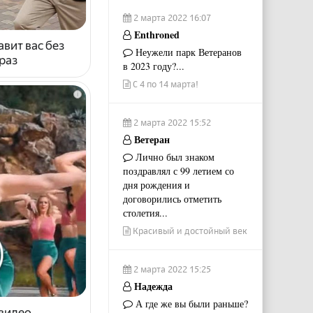
2 марта 2022 16:07
Enthroned
авит вас без
Неужели парк Ветеранов
раз
в 2023 году?...
С 4 по 14 марта!
i
2 марта 2022 15:52
Ветеран
Лично был знаком
поздравлял с 99 летием со
дня рождения и
договорились отметить
столетия...
Красивый и достойный век
2 марта 2022 15:25
Надежда
А где же вы были раньше?
 видео