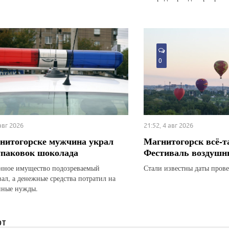
0
 авг 2026
21:52, 4 авг 2026
нитогорске мужчина украл
Магнитогорск всё-т
упаковок шоколада
Фестиваль воздушн
ное имущество подозреваемый
Стали известны даты прове
вал, а денежные средства потратил на
нные нужды.
ЮТ