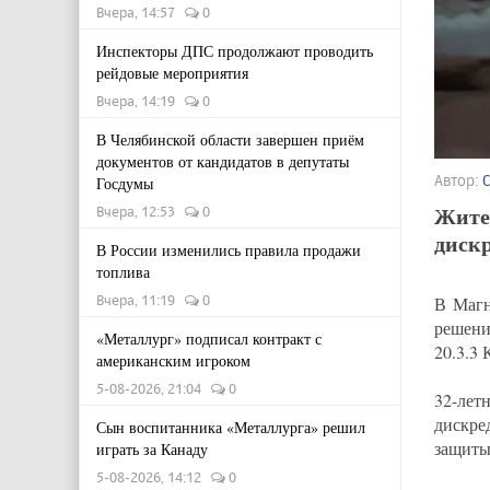
Вчера, 14:57
0
Инспекторы ДПС продолжают проводить
рейдовые мероприятия
Вчера, 14:19
0
В Челябинской области завершен приём
документов от кандидатов в депутаты
Автор:
Госдумы
Жите
Вчера, 12:53
0
диск
В России изменились правила продажи
топлива
Вчера, 11:19
0
В Магн
решени
«Металлург» подписал контракт с
20.3.3
американским игроком
5-08-2026, 21:04
0
32-лет
дискре
Сын воспитанника «Металлурга» решил
защиты
играть за Канаду
5-08-2026, 14:12
0