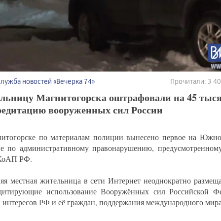
Служба новостей «Вечерка 74»
Прочитали: 3 4
льницу Магнитогорска оштрафовали на 45 тыся
редитацию вооруженных сил России
итогорске по материалам полиции вынесено первое на Южно
е по административному правонарушению, предусмотренному
 КоАП РФ.
няя местная жительница в сети Интернет неоднократно размещ
дитирующие использование Вооружённых сил Российской Фе
 интересов РФ и её граждан, поддержания международного мира