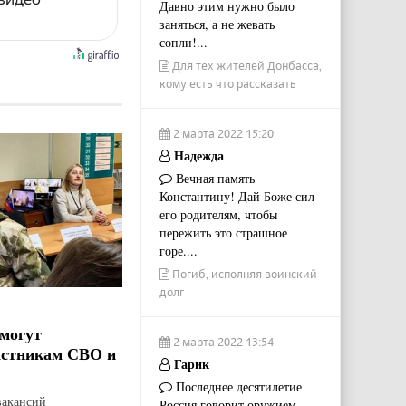
Давно этим нужно было
заняться, а не жевать
сопли!...
Для тех жителей Донбасса,
кому есть что рассказать
2 марта 2022 15:20
Надежда
Вечная память
Константину! Дай Боже сил
его родителям, чтобы
пережить это страшное
горе....
Погиб, исполняя воинский
долг
могут
2 марта 2022 13:54
астникам СВО и
Гарик
Последнее десятилетие
вакансий
Россия говорит оружием.