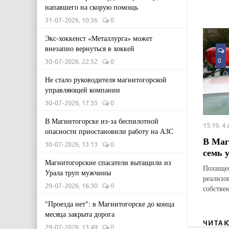
напавшего на скорую помощь
31-07-2026, 10:36
0
Экс-хоккеист «Металлурга» может
внезапно вернуться в хоккей
0
30-07-2026, 22:52
0
Не стало руководителя магнитогорской
управляющей компании
30-07-2026, 17:35
0
В Магнитогорске из-за беспилотной
15:19, 4
опасности приостановили работу на АЗС
В Маг
30-07-2026, 13:13
0
семь 
Магнитогорские спасатели вытащили из
Похищен
Урала труп мужчины
реализо
29-07-2026, 16:30
0
собстве
"Проезда нет": в Магнитогорске до конца
месяца закрыта дорога
ЧИТА
29-07-2026, 13:49
0