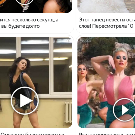
ится несколько секунд, а
Этот танец невесты ост
 вы будете долго
слов! Пересмотрела 10 
i
 Омска: вы будете смеяться
Ржу не переставая, это