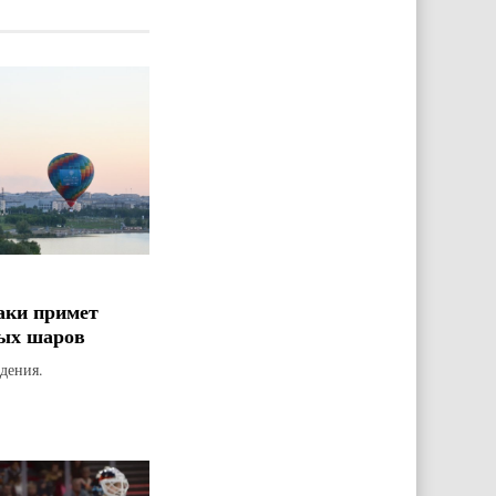
аки примет
ых шаров
дения.