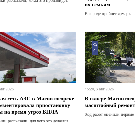
ки рассказали, когда это произойдет.
их семьям
В городе пройдет ярмарка 
0
 авг 2026
15:20, 3 авг 2026
ая сеть АЗС в Магнитогорске
В сквере Магнитого
мментировала приостановку
масштабный ремон
ы на время угроз БПЛА
Ход работ оценили первые 
ии рассказали, для чего это делается.