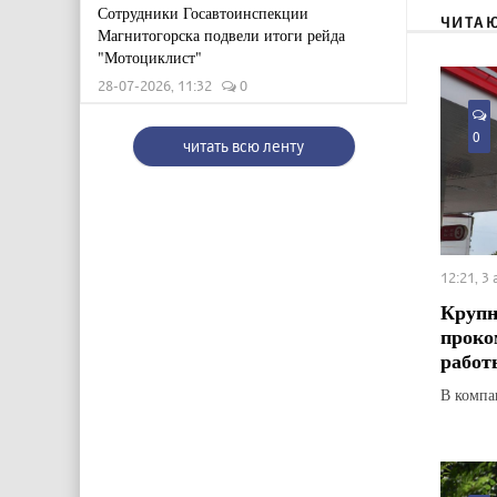
Сотрудники Госавтоинспекции
ЧИТА
Магнитогорска подвели итоги рейда
"Мотоциклист"
28-07-2026, 11:32
0
0
читать всю ленту
12:21, 3
Крупн
проко
работ
В компан