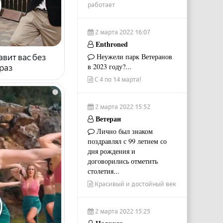
работает
2 марта 2022 16:07
Enthroned
Неужели парк Ветеранов
авит вас без
в 2023 году?...
раз
С 4 по 14 марта!
i
2 марта 2022 15:52
Ветеран
Лично был знаком
поздравлял с 99 летием со
дня рождения и
договорились отметить
столетия...
Красивый и достойный век
2 марта 2022 15:25