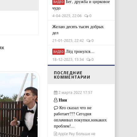
Бег, дружба и цирковое
ВИДЕО
чудо
4-04-2025, 22:06
0
Желаю десять тысяч добрых
дел
21-01-2025, 22:42
0
ях
Лёд тронулся…
ВИДЕО
18-12-2023, 15:34
0
ПОСЛЕДНИЕ
КОММЕНТАРИИ
i
2 марта 2022 17:57
Ннн
Кто сказал что не
работает??? Сегодня
оплачивал покупки,никаких
проблем!...
Apple Pay больше не