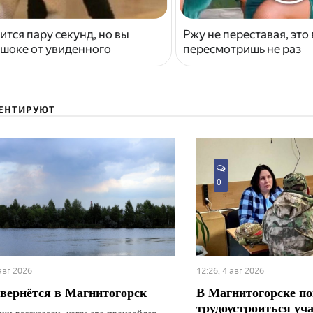
ится пару секунд, но вы
Ржу не переставая, это
 шоке от увиденного
пересмотришь не раз
ЕНТИРУЮТ
0
 авг 2026
12:26, 4 авг 2026
вернётся в Магнитогорск
В Магнитогорске по
трудоустроиться уч