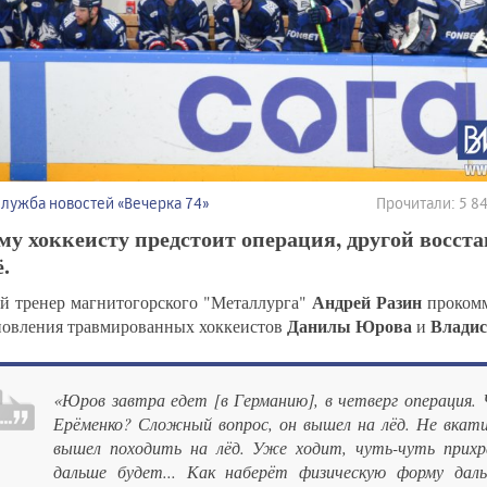
Служба новостей «Вечерка 74»
Прочитали: 5 
у хоккеисту предстоит операция, другой восст
ё.
Андрей Разин
й тренер магнитогорского "Металлурга"
прокомм
Данилы Юрова
Владис
новления травмированных хоккеистов
и
«Юров завтра едет [в Германию], в четверг операция. 
Ерёменко? Сложный вопрос, он вышел на лёд. Не вкатил
вышел походить на лёд. Уже ходит, чуть-чуть прих
дальше будет... Как наберёт физическую форму дал