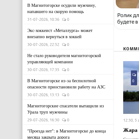
В Магнитогорске осудили мужчину,
напавшего на скорую помощь
Ролик дл
31-07-2026, 10:36
0
будете в
Экс-хоккеист «Металлурга» может
внезапно вернуться в хоккей
30-07-2026, 22:52
0
КОММ
Не стало руководителя магнитогорской
управляющей компании
30-07-2026, 17:35
0
В Магнитогорске из-за беспилотной
0
опасности приостановили работу на АЗС
30-07-2026, 13:13
0
Магнитогорские спасатели вытащили из
Урала труп мужчины
29-07-2026, 16:30
0
12:30, 5
Жара 
"Проезда нет": в Магнитогорске до конца
месяца закрыта дорога