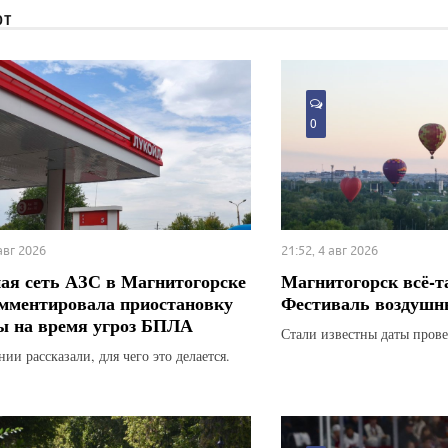
ЮТ
0
 авг 2026
21:52, 4 авг 2026
ая сеть АЗС в Магнитогорске
Магнитогорск всё-т
мментировала приостановку
Фестиваль воздушн
ы на время угроз БПЛА
Стали известны даты прове
ии рассказали, для чего это делается.