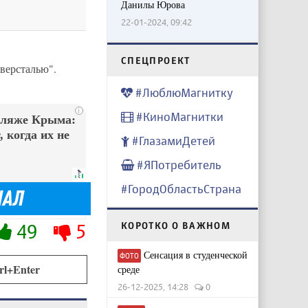
Данилы Юрова
22-01-2024, 09:42
CПЕЦПРОЕКТ
версталью".
#ЛюблюМагнитку
i
#КиноМагнитки
пляже Крыма:
 когда их не
#ГлазамиДетей
#ЯПотребитель
#ГородОбластьСтрана
КОРОТКО О ВАЖНОМ
49
5
Сенсация в студенческой
ФОТО
rl+Enter
среде
26-12-2025, 14:28
0