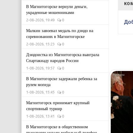
КО
В Магнитогорске вернули деньги,
украденные мошенниками
2-08-2026, 19:49
0
До
Малкин завоевал медаль по дзюдо на
соревнованиях в Магнитогорске
2-08-2026, 15:23
0
Дзюдоистка из Магнитогорска выиграла
Спартакиаду народов России
1-08-2026, 19:57
0
В Магнитогорске задержали ребенка за
рулем мопеда
1-08-2026, 15:45
0
Магнитогорск принимает крупный
спортивный турнир
1-08-2026, 13:41
0
В Магнитогорске в общественном
транспорте украли мобильный телефон