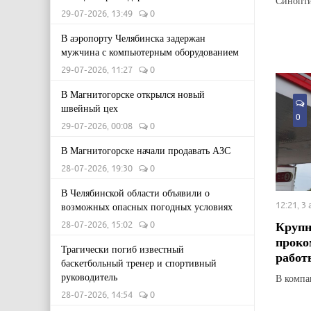
Синопти
29-07-2026, 13:49
0
В аэропорту Челябинска задержан
мужчина с компьютерным оборудованием
29-07-2026, 11:27
0
В Магнитогорске открылся новый
швейный цех
0
29-07-2026, 00:08
0
В Магнитогорске начали продавать АЗС
28-07-2026, 19:30
0
В Челябинской области объявили о
12:21, 3
возможных опасных погодных условиях
Крупн
28-07-2026, 15:02
0
проко
Трагически погиб известный
работ
баскетбольный тренер и спортивный
руководитель
В компан
28-07-2026, 14:54
0