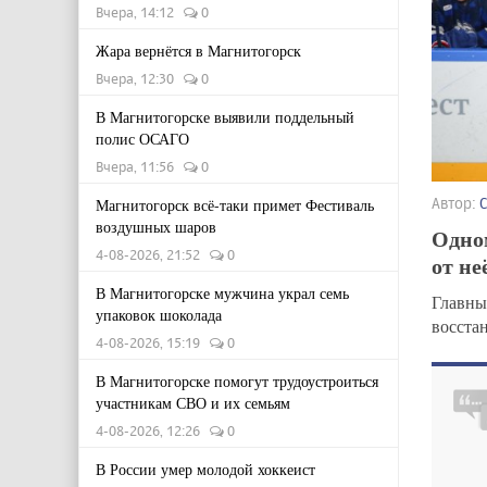
Вчера, 14:12
0
Жара вернётся в Магнитогорск
Вчера, 12:30
0
В Магнитогорске выявили поддельный
полис ОСАГО
Вчера, 11:56
0
Автор:
Магнитогорск всё-таки примет Фестиваль
воздушных шаров
Одном
4-08-2026, 21:52
0
от не
В Магнитогорске мужчина украл семь
Главны
упаковок шоколада
восста
4-08-2026, 15:19
0
В Магнитогорске помогут трудоустроиться
участникам СВО и их семьям
4-08-2026, 12:26
0
В России умер молодой хоккеист