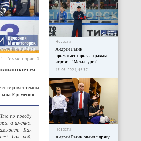
Новости
Андрей Разин
прокомментировал травмы
841 Комментарии: 0
игроков "Металлурга"
анавливается
15-03-2024, 16:37
ентировал темпы
лава Еременко
.
Что по поводу
ся, а именно,
рамывает. Как
Новости
ьше? Большой,
Андрей Разин оценил драку