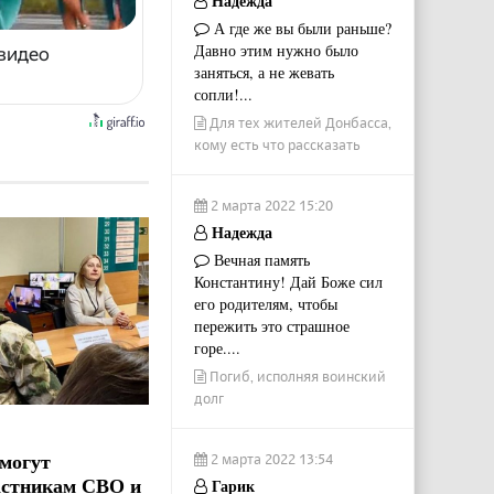
Надежда
А где же вы были раньше?
Давно этим нужно было
 видео
заняться, а не жевать
сопли!...
Для тех жителей Донбасса,
кому есть что рассказать
2 марта 2022 15:20
Надежда
Вечная память
Константину! Дай Боже сил
его родителям, чтобы
пережить это страшное
горе....
Погиб, исполняя воинский
долг
могут
2 марта 2022 13:54
астникам СВО и
Гарик