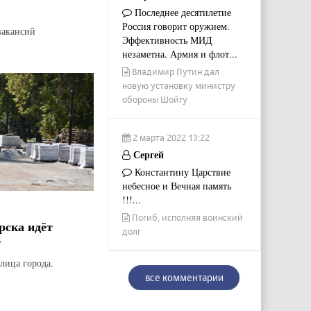
Последнее десятилетие
Россия говорит оружием.
вакансий
Эффективность МИД
незаметна. Армия и флот...
Владимир Путин дал
новую установку министру
обороны Шойгу
2 марта 2022 13:22
Сергей
Константину Царствие
небесное и Вечная память
!!!...
Погиб, исполняя воинский
рска идёт
долг
т
лица города.
все комментарии