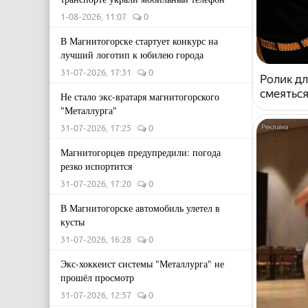
1-08-2026, 11:07
0
В Магнитогорске стартует конкурс на
лучший логотип к юбилею города
31-07-2026, 17:31
0
Ролик дл
смеяться
Не стало экс-вратаря магнитогорского
"Металлурга"
31-07-2026, 17:25
0
Магнитогорцев предупредили: погода
резко испортится
31-07-2026, 17:20
0
В Магнитогорске автомобиль улетел в
кусты
31-07-2026, 16:28
0
Экс-хоккеист системы "Металлурга" не
прошёл просмотр
31-07-2026, 12:57
0