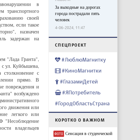
авонарушении в
За выходные на дорогах
ем транспортного
города пострадали пять
рахованию своей
человек
ством, если такое
4-06-2024, 11:47
торно", назначен
иль задержан на
CПЕЦПРОЕКТ
ем "Лада Гранта",
#ЛюблюМагнитку
 с ул. Куйбышева,
#КиноМагнитки
а столкновение с
влении прямо. В
#ГлазамиДетей
ые повреждения и
#ЯПотребитель
анта" возбуждено
инистративного
#ГородОбластьСтрана
ного движения или
ение легкого или
КОРОТКО О ВАЖНОМ
РФ "Несоблюдение
ности владельцев
Сенсация в студенческой
ФОТО
среде