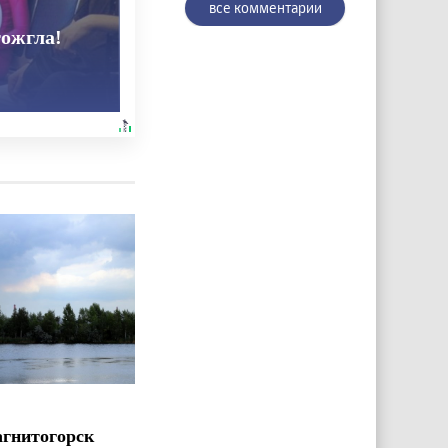
все комментарии
тожгла!
агнитогорск