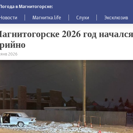
Погода в Магнитогорске:
Новости
Магнитка.life
Слухи
Эксклюзив
агнитогорске 2026 год началс
арийно
9 янв 2026