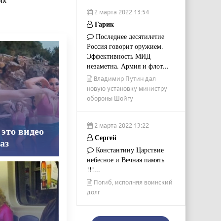
2 марта 2022 13:54
Гарик
Последнее десятилетие
Россия говорит оружием.
Эффективность МИД
незаметна. Армия и флот...
Владимир Путин дал
новую установку министру
обороны Шойгу
2 марта 2022 13:22
 это видео
Сергей
аз
Константину Царствие
небесное и Вечная память
!!!...
Погиб, исполняя воинский
долг