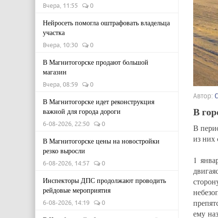
Вчера, 11:55
0
Нейросеть помогла оштрафовать владельца
участка
Вчера, 10:30
0
В Магнитогорске продают большой
магазин
Вчера, 08:59
0
Автор:
В Магнитогорске идет реконструкция
В гор
важной для города дороги
6-08-2026, 22:50
0
В пери
из них
В Магнитогорске цены на новостройки
резко выросли
1 янва
6-08-2026, 14:57
0
двигая
Инспекторы ДПС продолжают проводить
сторон
рейдовые мероприятия
небезо
препят
6-08-2026, 14:19
0
ему на