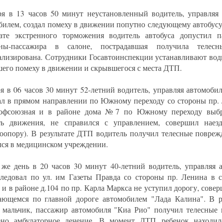
ря в 13 часов 50 минут неустановленный водитель, управляя
билем, создал помеху в движении попутно следующему автобус
тате экстренного торможения водитель автобуса допустил п
ны-пассажира в салоне, пострадавшая получила телесн
ализирована. Сотрудники Госавтоинспекции устанавливают вод
шего помеху в движении и скрывшегося с места ДТП.
ря в 06 часов 30 минут 52-летний водитель, управляя автомобил
ал в прямом направлении по Южному переходу со стороны пр. 
рофсоюзная и в районе дома №7 по Южному переходу выбр
ть движения, не справился с управлением, совершил наез
роопору). В результате ДТП водитель получил телесные повреж
лся в медицинском учреждении.
 же день в 20 часов 30 минут 40-летний водитель, управляя 
следовал по ул. им Газеты Правда со стороны пр. Ленина в с
 и в районе д.104 по пр. Карла Маркса не уступил дорогу, сове
ающемся по главной дороге автомобилем "Лада Калина". В р
 мальчик, пассажир автомобиля "Киа Рио" получил телесные 
ено амбулаторное лечение. В момент ДТП ребенок находил