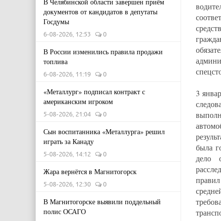
В Челябинской области завершен приём
водит
документов от кандидатов в депутаты
соотве
Госдумы
средст
6-08-2026, 12:53
0
гражда
обязат
В России изменились правила продажи
админ
топлива
спецст
6-08-2026, 11:19
0
«Металлург» подписал контракт с
3 янва
американским игроком
следов
выполн
5-08-2026, 21:04
0
автом
Сын воспитанника «Металлурга» решил
резуль
играть за Канаду
была г
5-08-2026, 14:12
0
дело 
рассле
Жара вернётся в Магнитогорск
правил
5-08-2026, 12:30
0
средне
требов
В Магнитогорске выявили поддельный
полис ОСАГО
трансп