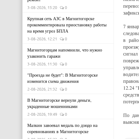
перево
3-08-2026, 15:20
0
зафикс
Крупная сеть АЗС в Магнитогорске
прокомментировала приостановку работы
7 янва
на время угроз БПЛА
следов
3-08-2026, 12:21
0
в райо
проезж
Магнитогорцам напомнили, что нужно
сигна
узаконить гаражи
повреж
3-08-2026, 11:30
0
управл
водит
"Проезда не будет": В Магнитогорске
правон
изменится схема движения
12.24 
2-08-2026, 21:32
0
средс
В Магнитогорске вернули деньги,
потерп
украденные мошенниками
По дан
2-08-2026, 19:49
0
выясня
Малкин завоевал медаль по дзюдо на
соревнованиях в Магнитогорске