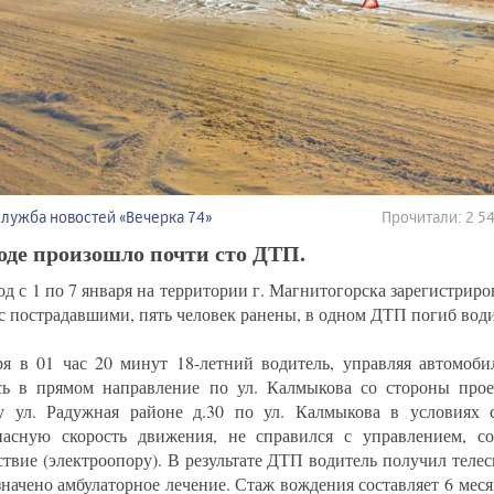
Служба новостей «Вечерка 74»
Прочитали: 2 
оде произошло почти сто ДТП.
од с 1 по 7 января на территории г. Магнитогорска зарегистриро
 с пострадавшими, пять человек ранены, в одном ДТП погиб води
ря в 01 час 20 минут 18-летний водитель, управляя автомоби
сь в прямом направление по ул. Калмыкова со стороны про
у ул. Радужная районе д.30 по ул. Калмыкова в условиях 
пасную скорость движения, не справился с управлением, с
ствие (электроопору). В результате ДТП водитель получил теле
значено амбулаторное лечение. Стаж вождения составляет 6 мес