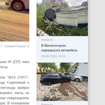
Новости
В Магнитогорске
541 Комментарии: 0
перевернулся автомобиль
24-06-2024, 14:12
вано 99 ДТП, пять
тель.
лем "ВАЗ 21053",
езда Сиреневый в
снегопада выбрал
овершил наезд на
сные повреждения,
яцев. В отношении
Новости