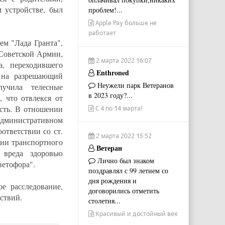
 устройстве, был
проблем!...
Apple Pay больше не
работает
ем "Лада Гранта",
 Советской Армии,
2 марта 2022 16:07
а, переходившего
Enthroned
 на разрешающий
Неужели парк Ветеранов
учила телесные
в 2023 году?...
, что отвлекся от
асть. В отношении
С 4 по 14 марта!
министративном
ответствии со ст.
2 марта 2022 15:52
ии транспортного
Ветеран
 вреда здоровью
Лично был знаком
ветофора".
поздравлял с 99 летием со
дня рождения и
е расследование,
договорились отметить
ствий.
столетия...
Красивый и достойный век