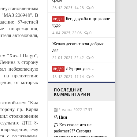
 неустановленным
26-12-2025, 14:28
0
у "МАЗ 206948". В
Бег, дружба и цирковое
ВИДЕО
адение 87-летней
чудо
ые повреждения,
4-04-2025, 22:06
0
ителя автомобиля,
Желаю десять тысяч добрых
дел
ем "Хaval Dargo",
21-01-2025, 22:42
0
Ленина в сторону
ал небезопасную
Лёд тронулся…
ВИДЕО
д на препятствие
18-12-2023, 15:34
0
дения, от которых
ПОСЛЕДНИЕ
КОММЕНТАРИИ
автомобилем "Киа
торону пр. Карла
2 марта 2022 17:57
ршил столкновение
Ннн
езультате ДТП 8-
Кто сказал что не
повреждения, ему
работает??? Сегодня
ся с родителями,
оплачивал покупки,никаких