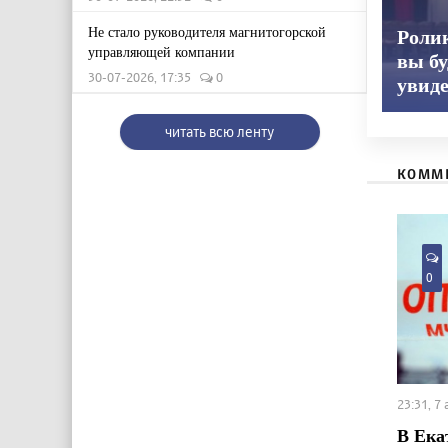
Не стало руководителя магнитогорской
Ролик
управляющей компании
вы бу
30-07-2026, 17:35
0
увид
читать всю ленту
КОММ
0
23:31, 7
В Ека