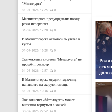
"Металлурга"
31-07-2026, 17:25
0
Магнитогорцев предупредили: погода
резко испортится
31-07-2026, 17:20
0
В Магнитогорске автомобиль улетел в
кусты
31-07-2026, 16:28
0
Экс-хоккеист системы "Металлурга" не
Роли
прошёл просмотр
секун
31-07-2026, 12:57
0
долго
В Магнитогорске осудили мужчину,
напавшего на скорую помощь
31-07-2026, 10:36
0
Экс-хоккеист «Металлурга» может
внезапно вернуться в хоккей
30-07-2026, 22:52
0