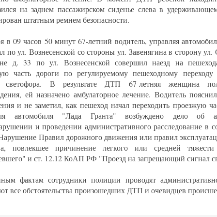
зился на заднем пассажирском сиденье слева в удерживающем
ирован штатным ремнем безопасности.
ря в 09 часов 50 минут 67-летний водитель, управляя автомобил
ал по ул. Вознесенской со стороны ул. Завенягина в сторону ул.
не д. 33 по ул. Вознесенской совершил наезд на пешеход
ую часть дороги по регулируемому пешеходному переходу
л светофора. В результате ДТП 67-летняя женщина пол
дения, ей назначено амбулаторное лечение. Водитель пояснил
ения и не заметил, как пешеход начал переходить проезжую ч
еля автомобиля "Лада Гранта" возбуждено дело об ад
арушении и проведении административного расследование в со
"Нарушение Правил дорожного движения или правил эксплуатац
тва, повлекшее причинение легкого или средней тяжести
евшего" и ст. 12.12 КоАП РФ "Проезд на запрещающий сигнал с
ным фактам сотрудники полиции проводят административно
ют все обстоятельства произошедших ДТП и очевидцев происше