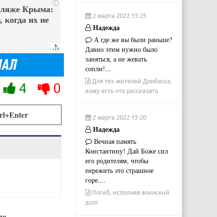
i
пляже Крыма:
2 марта 2022 15:25
 когда их не
Надежда
А где же вы были раньше?
Давно этим нужно было
заняться, а не жевать
сопли!...
Для тех жителей Донбасса,
4
0
кому есть что рассказать
rl+Enter
2 марта 2022 15:20
Надежда
Вечная память
Константину! Дай Боже сил
его родителям, чтобы
пережить это страшное
горе....
Погиб, исполняя воинский
долг
ях