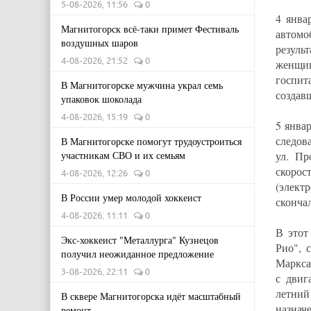
5-08-2026, 11:56
0
4 янва
Магнитогорск всё-таки примет Фестиваль
автомо
воздушных шаров
резуль
4-08-2026, 21:52
0
женщи
госпит
В Магнитогорске мужчина украл семь
создав
упаковок шоколада
4-08-2026, 15:19
0
5 янва
следов
В Магнитогорске помогут трудоустроиться
ул. П
участникам СВО и их семьям
скорос
4-08-2026, 12:26
0
(элект
В России умер молодой хоккеист
сконча
4-08-2026, 11:11
0
В этот
Экс-хоккеист "Металлурга" Кузнецов
Рио", 
получил неожиданное предложение
Маркса
3-08-2026, 22:11
0
с двиг
летний
В сквере Магнитогорска идёт масштабный
назнач
ремонт