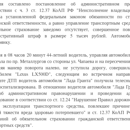
еля составлено постановление об административном пр
тствии с ч. 3 ст. 12.37 КоАП РФ "Неисполнение владельц
ва установленной федеральным законом обязанности по ст
нской ответственности, а равно управление транспортным сред
ельное страхование заведомо отсутствует, совершенное пов
истративный штраф в размере 5 тысяч рублей. Автомоб
оянку.
ря в 08 часов 20 минут 44-летний водитель, управляя автомобил
ала по пр. Металлургов со стороны ул. Чапаева и на пересечении
яя маневр поворота налево, не уступила дорогу, совершил
обилем "Lexus LX500D", следующим во встречном напра
тате ДТП водитель автомобиля "Лада Гранта" получила телесн
оспитализирована. В отношении водителя автомобиля "Лада Гр
об административном правонарушении и проведении адм
дование в соответствии со ст. 12.24 "Нарушение Правил дорож
 эксплуатации транспортного средства, повлекшее причин
й тяжести вреда здоровью потерпевшего" и ст. 12.37 КоАП 
аний об обязательном страховании гражданской ответствен
ортных средств".