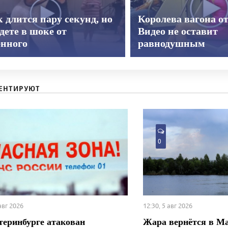
 длится пару секунд, но
Королева вагона о
дете в шоке от
Видео не оставит
енного
равнодушным
ЕНТИРУЮТ
0
 авг 2026
12:30, 5 авг 2026
теринбурге атакован
Жара вернётся в М