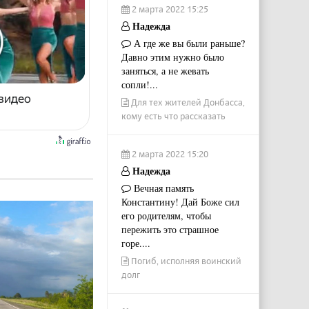
2 марта 2022 15:25
Надежда
А где же вы были раньше?
Давно этим нужно было
заняться, а не жевать
сопли!...
 видео
Для тех жителей Донбасса,
кому есть что рассказать
2 марта 2022 15:20
Надежда
Вечная память
Константину! Дай Боже сил
его родителям, чтобы
пережить это страшное
горе....
Погиб, исполняя воинский
долг