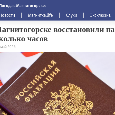
Погода в Магнитогорске:
Новости
Магнитка.life
Слухи
Эксклюзив
агнитогорске восстановили па
колько часов
5 май 2026