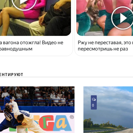
 вагона отожгла! Видео не
Ржу не переставая, это
 равнодушным
пересмотришь не раз
ЕНТИРУЮТ
0