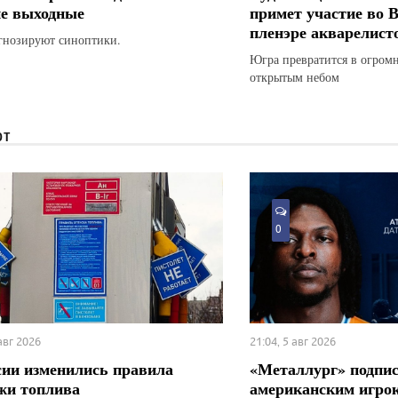
е выходные
примет участие во 
пленэре акварелист
гнозируют синоптики.
Югра превратится в огром
открытым небом
ЮТ
0
 авг 2026
21:04, 5 авг 2026
сии изменились правила
«Металлург» подпис
жи топлива
американским игро