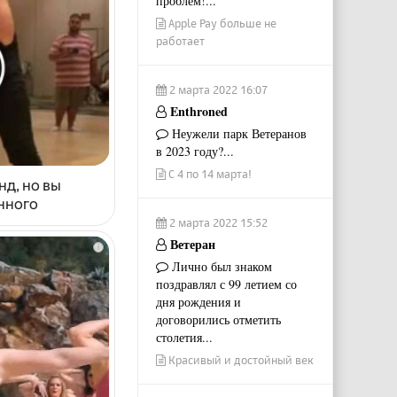
проблем!...
Apple Pay больше не
работает
2 марта 2022 16:07
Enthroned
Неужели парк Ветеранов
в 2023 году?...
С 4 по 14 марта!
нд, но вы
енного
2 марта 2022 15:52
Ветеран
i
Лично был знаком
поздравлял с 99 летием со
дня рождения и
договорились отметить
столетия...
Красивый и достойный век