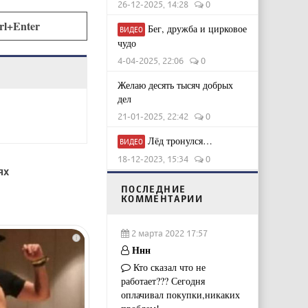
26-12-2025, 14:28
0
rl+Enter
Бег, дружба и цирковое
ВИДЕО
чудо
4-04-2025, 22:06
0
Желаю десять тысяч добрых
дел
21-01-2025, 22:42
0
Лёд тронулся…
ВИДЕО
18-12-2023, 15:34
0
ях
ПОСЛЕДНИЕ
КОММЕНТАРИИ
2 марта 2022 17:57
i
Ннн
Кто сказал что не
работает??? Сегодня
оплачивал покупки,никаких