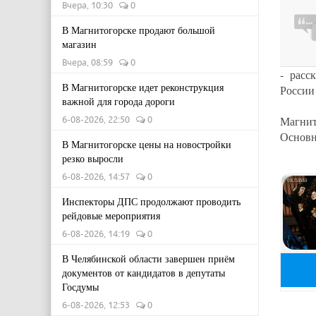
Вчера, 10:30
0
В Магнитогорске продают большой
магазин
Вчера, 08:59
0
- расс
В Магнитогорске идет реконструкция
России
важной для города дороги
6-08-2026, 22:50
0
Магнит
Основн
В Магнитогорске цены на новостройки
резко выросли
6-08-2026, 14:57
0
Инспекторы ДПС продолжают проводить
рейдовые мероприятия
6-08-2026, 14:19
0
В Челябинской области завершен приём
документов от кандидатов в депутаты
Госдумы
6-08-2026, 12:53
0