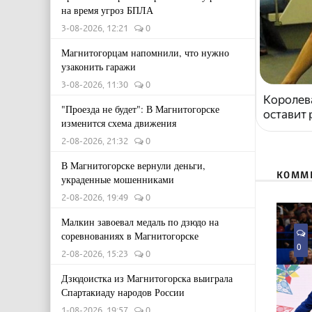
на время угроз БПЛА
3-08-2026, 12:21
0
Магнитогорцам напомнили, что нужно
узаконить гаражи
3-08-2026, 11:30
0
Королева
"Проезда не будет": В Магнитогорске
оставит
изменится схема движения
2-08-2026, 21:32
0
В Магнитогорске вернули деньги,
КОММ
украденные мошенниками
2-08-2026, 19:49
0
Малкин завоевал медаль по дзюдо на
соревнованиях в Магнитогорске
0
2-08-2026, 15:23
0
Дзюдоистка из Магнитогорска выиграла
Спартакиаду народов России
1-08-2026, 19:57
0