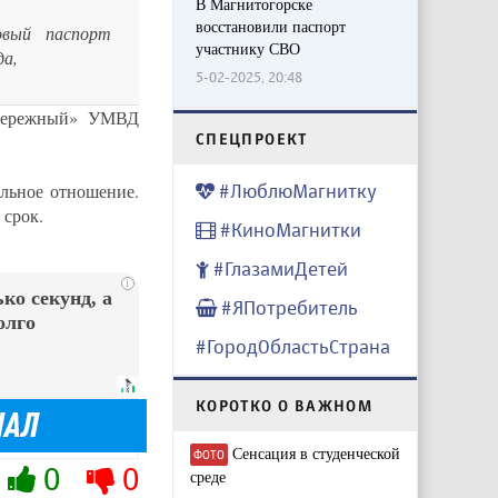
В Магнитогорске
восстановили паспорт
овый паспорт
участнику СВО
да,
5-02-2025, 20:48
обережный» УМВД
CПЕЦПРОЕКТ
#ЛюблюМагнитку
льное отношение.
 срок.
#КиноМагнитки
#ГлазамиДетей
i
ко секунд, а
#ЯПотребитель
олго
#ГородОбластьСтрана
КОРОТКО О ВАЖНОМ
Сенсация в студенческой
ФОТО
0
0
среде