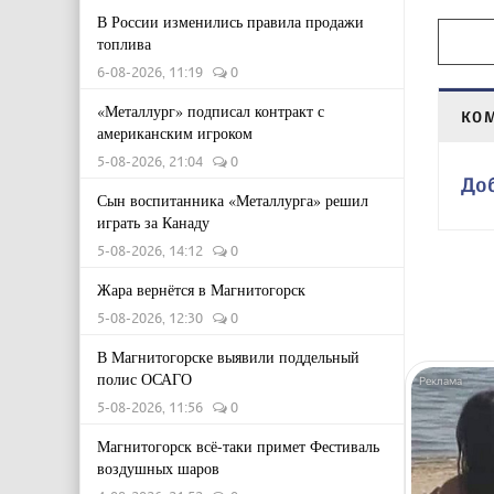
В России изменились правила продажи
топлива
6-08-2026, 11:19
0
«Металлург» подписал контракт с
КО
американским игроком
5-08-2026, 21:04
0
До
Сын воспитанника «Металлурга» решил
играть за Канаду
5-08-2026, 14:12
0
Жара вернётся в Магнитогорск
5-08-2026, 12:30
0
В Магнитогорске выявили поддельный
полис ОСАГО
5-08-2026, 11:56
0
Магнитогорск всё-таки примет Фестиваль
воздушных шаров