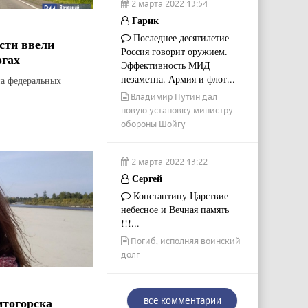
2 марта 2022 13:54
Гарик
Последнее десятилетие
сти ввели
Россия говорит оружием.
огах
Эффективность МИД
незаметна. Армия и флот...
на федеральных
Владимир Путин дал
новую установку министру
обороны Шойгу
2 марта 2022 13:22
Сергей
Константину Царствие
небесное и Вечная память
!!!...
Погиб, исполняя воинский
долг
итогорска
все комментарии