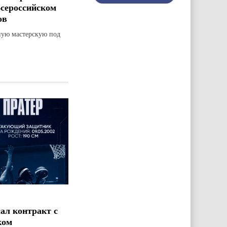
Всероссийском
ов
ную мастерскую под
ал контракт с
ком