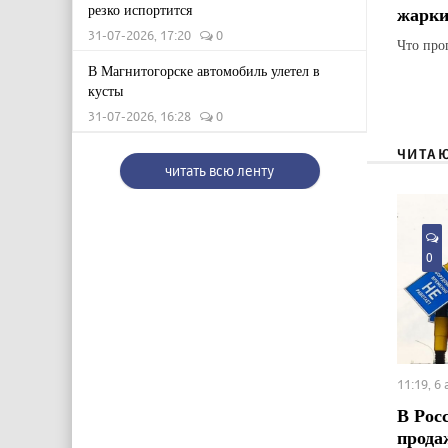
резко испортится
жарки
31-07-2026, 17:20
0
Что про
В Магнитогорске автомобиль улетел в
кусты
31-07-2026, 16:28
0
ЧИТА
читать всю ленту
0
11:19, 6
В Рос
прода