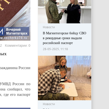
Новости
В Магнитогорске бойцу СВО
в рекордные сроки выдали
российский паспорт
52 Комментарии: 0
28-05-2025, 11:18
вых
ражданина России
 УМВД России по
ина сообщил, что
, где его паспорт
Новости