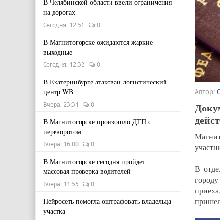
В Челябинской области ввели ограничения
на дорогах
Сегодня, 12:51
0
В Магнитогорске ожидаются жаркие
выходные
Сегодня, 12:32
0
В Екатеринбурге атакован логистический
центр WB
Автор:
Вчера, 23:31
0
Доку
дейс
В Магнитогорске произошло ДТП с
переворотом
Магнит
Вчера, 16:00
0
участн
В Магнитогорске сегодня пройдет
В отде
массовая проверка водителей
городу
Вчера, 11:55
0
приеха
пришел
Нейросеть помогла оштрафовать владельца
участка