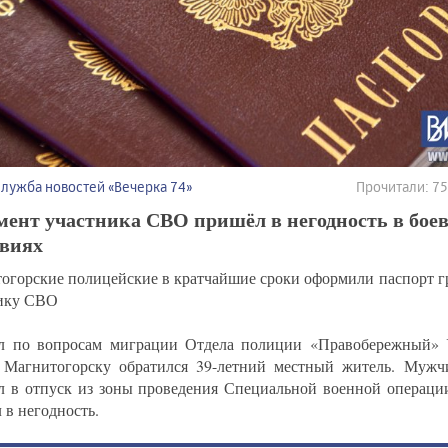
Служба новостей «Вечерка 74»
Прочитали: 7
мент участника СВО пришёл в негодность в бое
твиях
огорские полицейские в кратчайшие сроки оформили паспорт г
ику СВО
л по вопросам миграции Отдела полиции «Правобережный»
 Магнитогорску обратился 39-летний местный житель. Мужч
л в отпуск из зоны проведения Специальной военной операции
 в негодность.