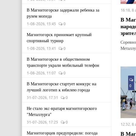
В Магнитогорске задержали ребенка за
16:18, 8
рулем мопеда
В Маг
1-08-2026, 15:45
0
народ
зрите
Магнитогорск принимает крупный
спортивный турнир
Соревно
Металлу
1-08-2026, 13:41
0
В Магнитогорске в общественном
транспорте украли мобильный телефон
1-08-2026, 11:07
0
В Магнитогорске стартует конкурс на
0
лучший логотип к юбилею города
31-07-2026, 17:31
0
Не стало экс-вратаря магнитогорского
"Металлурга"
31-07-2026, 17:25
0
12:32, 8
В Маг
Магнитогорцев предупредили: погода