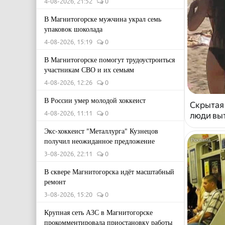
4-08-2026, 21:52
0
В Магнитогорске мужчина украл семь
упаковок шоколада
4-08-2026, 15:19
0
В Магнитогорске помогут трудоустроиться
участникам СВО и их семьям
4-08-2026, 12:26
0
В России умер молодой хоккеист
Скрытая
4-08-2026, 11:11
0
люди выт
Экс-хоккеист "Металлурга" Кузнецов
получил неожиданное предложение
3-08-2026, 22:11
0
В сквере Магнитогорска идёт масштабный
ремонт
3-08-2026, 15:20
0
Крупная сеть АЗС в Магнитогорске
прокомментировала приостановку работы