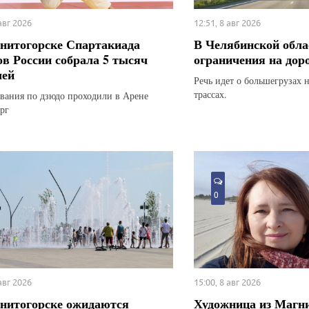
 авг 2026
12:51, 8 авг 2026
нитогорске Спартакиада
В Челябинской обла
ов России собрала 5 тысяч
ограничения на дор
лей
Речь идет о большегрузах 
трассах.
вания по дзюдо проходили в Арене
рг
0
 авг 2026
15:00, 8 авг 2026
нитогорске ожидаются
Художница из Магн