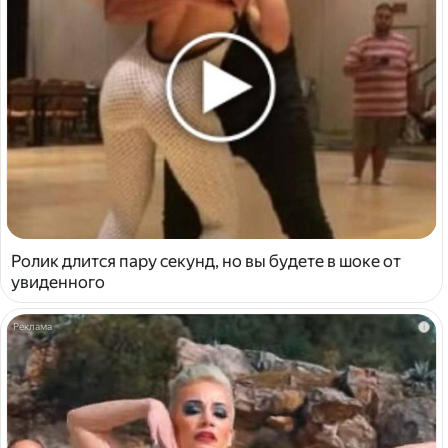
Ролик длится пару секунд, но вы будете в шоке от
увиденного
i