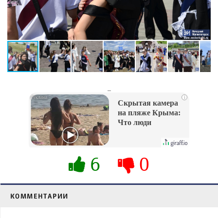
_
i
Скрытая камера
на пляже Крыма:
Что люди
вытворяют, когда
их не видят...
6
0
КОММЕНТАРИИ