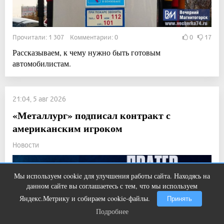
Прочитали: 1 307 Комментарии: 0
0
17
Рассказываем, к чему нужно быть готовым
автомобилистам.
21:04, 5 авг 2026
«Металлург» подписал контракт с
американским игроком
Новости
Мы используем cookie для улучшения работы сайта. Находясь на
Этот танец невесты оставит вас без
i
данном сайте вы соглашаетесь с тем, что мы используем
слов! Пересмотрела 10 раз
Яндекс.Метрику и собираем cookie-файлы.
Принять
Подробнее
Подробнее