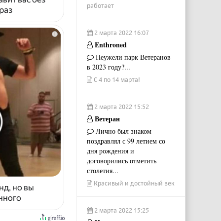
работает
раз
2 марта 2022 16:07
i
Enthroned
Неужели парк Ветеранов
в 2023 году?...
С 4 по 14 марта!
2 марта 2022 15:52
Ветеран
Лично был знаком
поздравлял с 99 летием со
дня рождения и
договорились отметить
столетия...
Красивый и достойный век
нд, но вы
енного
2 марта 2022 15:25