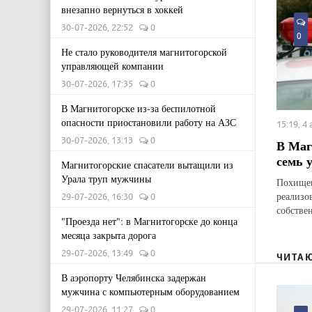
внезапно вернуться в хоккей
30-07-2026, 22:52
0
0
Не стало руководителя магнитогорской
управляющей компании
30-07-2026, 17:35
0
В Магнитогорске из-за беспилотной
опасности приостановили работу на АЗС
15:19, 4
30-07-2026, 13:13
0
В Маг
семь 
Магнитогорские спасатели вытащили из
Урала труп мужчины
Похищен
реализо
29-07-2026, 16:30
0
собстве
"Проезда нет": в Магнитогорске до конца
месяца закрыта дорога
29-07-2026, 13:49
0
ЧИТА
В аэропорту Челябинска задержан
мужчина с компьютерным оборудованием
29-07-2026, 11:27
0