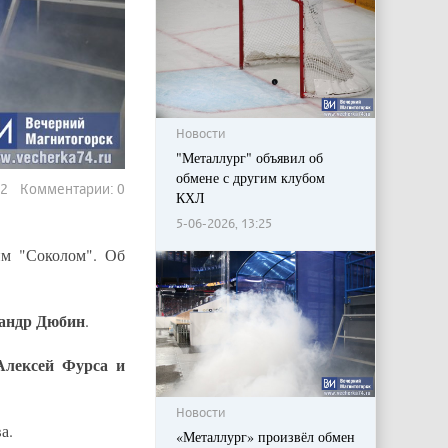
Новости
"Металлург" объявил об
обмене с другим клубом
82 Комментарии: 0
КХЛ
5-06-2026, 13:25
им "Соколом". Об
андр Дюбин
.
Алексей Фурса и
Новости
а.
«Металлург» произвёл обмен