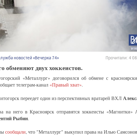
Служба новостей «Вечерка 74»
Прочитали: 4 0
го обменяют двух хоккеистов.
огорский «Металлург» договорился об обмене с красноярск
ообщает телеграм-канал
«Правый хват»
.
Алекс
итогорск переедет один из перспективных вратарей ВХЛ
ва на него в Красноярск отправятся хоккеисты «Магнитки»
ентий Рыбин
.
мы
сообщали
, что "Металлург" выкупил права на Илью Самсонов