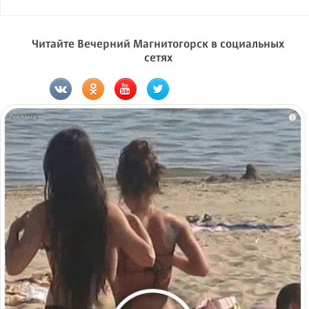
Читайте Вечерний Магнитогорск в социальных
сетях
i