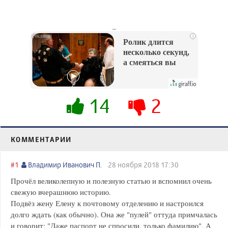
_
i
Ролик длится
несколько секунд,
а смеяться вы
будете долго
14
2
КОММЕНТАРИИ
#1
Владимир Иванович П.
28 ноября 2018 17:30
Прочёл великолепную и полезную статью и вспомнил очень
свежую вчерашнюю историю.
Подвёз жену Елену к почтовому отделению и настроился
долго ждать (как обычно). Она же "пулей" оттуда примчалась
и говорит: "Даже паспорт не спросили, только фамилию". А