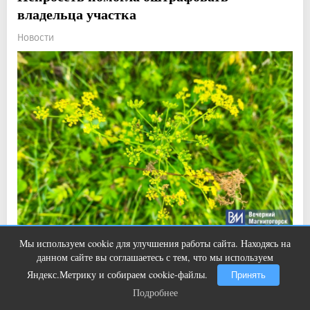
владельца участка
Новости
Мы используем cookie для улучшения работы сайта. Находясь на
Ржу не переставая, это видео
i
Прочитали: 376 Комментарии: 0
0
1
данном сайте вы соглашаетесь с тем, что мы используем
пересмотришь не раз
Теперь жителю Подмосковья нужно заплатить 150 тысяч
Яндекс.Метрику и собираем cookie-файлы.
Принять
рублей за борщевик.
Подробнее
Подробнее