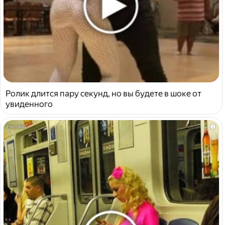
Ролик длится пару секунд, но вы будете в шоке от
увиденного
i