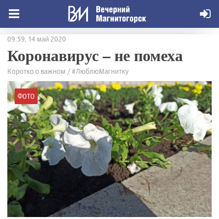
09:59, 14 май 2020
Коронавирус – не помеха
Коротко о важном / #ЛюблюМагнитку
ФОТО