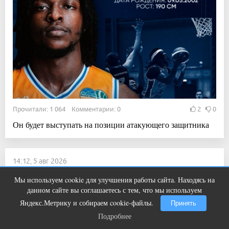
Прочитали: 1 064 Комментарии: 0
2
0
Он будет выступать на позиции атакующего защитника
14:12, 5 авг 2026
Сын воспитанника «Металлурга» решил
Мы используем cookie для улучшения работы сайта. Находясь на
Этот танец невесты оставит вас без
i
играть за Канаду
данном сайте вы соглашаетесь с тем, что мы используем
слов! Пересмотрела 10 раз
Яндекс.Метрику и собираем cookie-файлы.
Принять
Новости
Подробнее
Подробнее