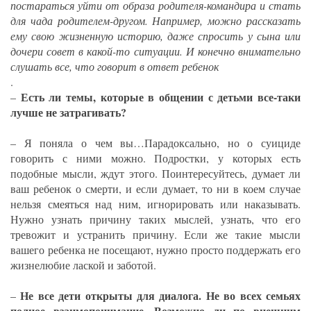
постараться уйти от образа родителя-командира и стать
для чада родителем-другом. Например, можно рассказать
ему свою жизненную историю, даже спросить у сына или
дочери совет в какой-то ситуации. И конечно внимательно
слушать все, что говорит в ответ ребенок
.
Есть ли темы, которые в общении с детьми все-таки
–
лучше не затрагивать?
– Я поняла о чем вы…Парадоксально, но о суициде
говорить с ними можно. Подростки, у которых есть
подобные мысли, ждут этого. Поинтересуйтесь, думает ли
ваш ребенок о смерти, и если думает, то ни в коем случае
нельзя смеяться над ним, игнорировать или наказывать.
Нужно узнать причину таких мыслей, узнать, что его
тревожит и устранить причину. Если же такие мысли
вашего ребенка не посещают, нужно просто поддержать его
жизнелюбие лаской и заботой.
Не все дети открыты для диалога. Не во всех семьях
–
полное взаимопонимание. Возможно ли по внешним