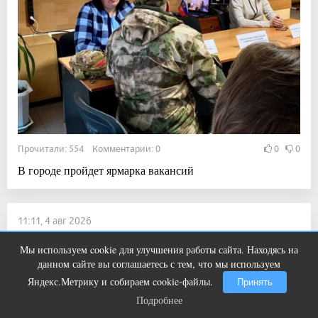
Прочитали: 554 Комментарии: 0
0
0
В городе пройдет ярмарка вакансий
11:11, 4 авг 2026
В России умер молодой хоккеист
Мы используем cookie для улучшения работы сайта. Находясь на
Что стало причиной громкого
i
данном сайте вы соглашаетесь с тем, что мы используем
взрыва в Москве 7 августа
Новости
Яндекс.Метрику и собираем cookie-файлы.
Принять
Подробнее
Подробнее