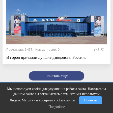
Прочитали: 2 477 Комментарии: 0
5
1
В город приехали лучшие дзюдоисты России.
Показать ещё
Мы используем cookie для улучшения работы сайта. Находясь на
Ролик из Омска: вы будете смеяться
i
данном сайте вы соглашаетесь с тем, что мы используем
долго
Яндекс.Метрику и собираем cookie-файлы.
Принять
Подробнее
Подробнее
Полное или частичное воспроизведении материалов интернет-журнала «Вечерний
Магнитогорск» в печатном, электронном или ином виде возможна только с